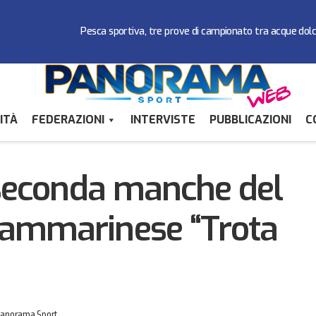
Pesca sportiva, tre prove di campionato tra acque dol
ITÀ
FEDERAZIONI
INTERVISTE
PUBBLICAZIONI
C
Archiviata la seconda manche del Campionato Sammari
portiva
 seconda manche del
ammarinese “Trota
anorama Sport