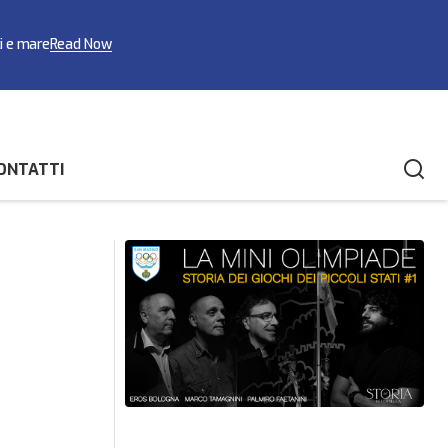
ci e mare
Read Now
ONTATTI
Elisa Benedettini conquista l'argento al
nese “Trota Lago”
Campionato Provinciale Federale