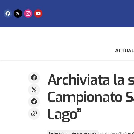
ATTUAL
Sara Ceccoli sul terzo gradino del podio
Federazioni
Pesca S
al Torneo “Swirl & Twirl” di Udine
Archiviata la
Campionato S
Lago”
Federazioni
Pesca Sportiva
12 Febbraio 2024
by
P