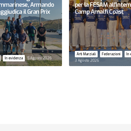
sammarinese, Armando
per la FESAM all’Inter
ggiudica il Gran Prix
Camp Amalfi Coast
Arti Marziali
Federazioni
In
In evidenza
5 Agosto 2026
3 Agosto 2026