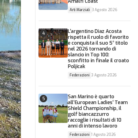
Amalfi Coast
Arti Marziali
3 Agosto 2026
L’argentino Diaz Acosta
rispetta il ruolo di favorito
e conquista il suo 5° titolo
nel 2026 tornando di
slancio in Top 100:
sconfitto in finale il croato
Poljicak
Federazioni
3 Agosto 2026
San Marino è quarto
all’European Ladies’ Team
Shield Championship, il
golf biancazzurro
raccoglie i risultati di 10
anni di intenso lavoro
Federazioni
1 Agosto 2026