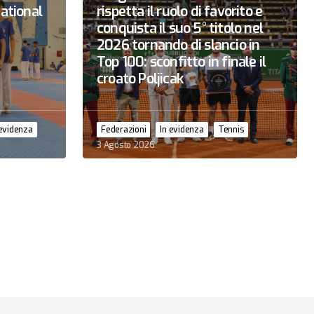
national
rispetta il ruolo di favorito e
conquista il suo 5° titolo nel
2026 tornando di slancio in
Top 100: sconfitto in finale il
croato Poljicak
 evidenza
Federazioni
In evidenza
Tennis
3 Agosto 2026