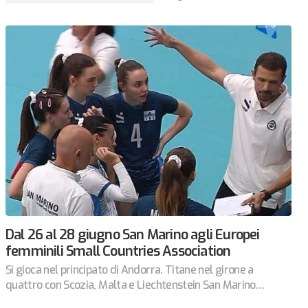
Dal 26 al 28 giugno San Marino agli Europei
femminili Small Countries Association
Si gioca nel principato di Andorra. Titane nel girone a
quattro con Scozia, Malta e Liechtenstein San Marino…