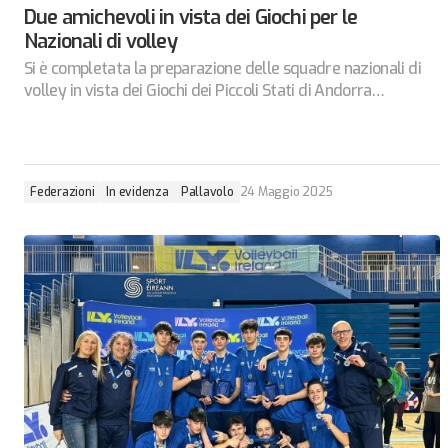
Due amichevoli in vista dei Giochi per le
Nazionali di volley
Si è completata la preparazione delle squadre nazionali di
volley in vista dei Giochi dei Piccoli Stati di Andorra…
Federazioni
In evidenza
Pallavolo
24 Maggio 2025