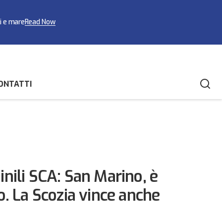
ci e mare
Read Now
ONTATTI
nili SCA: San Marino, è
. La Scozia vince anche