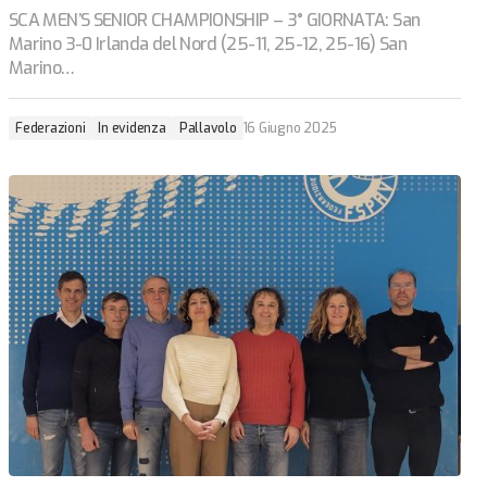
SCA MEN’S SENIOR CHAMPIONSHIP – 3° GIORNATA: San
Marino 3-0 Irlanda del Nord (25-11, 25-12, 25-16) San
Marino…
Federazioni
In evidenza
Pallavolo
16 Giugno 2025