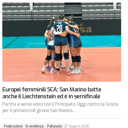
Europei femminili SCA: San Marino batte
anche il Liechtenstein ed è in semifinale
Partita a senso unico con il Principato. Oggi contro la Scozia
per il primato nel girone San Marino…
Federazioni
In evidenza
Pallavolo
27 Giugno 2026