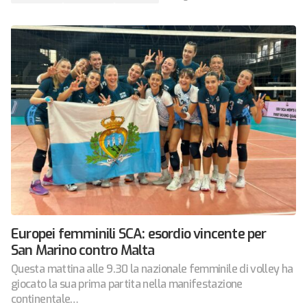
Europei femminili SCA: esordio vincente per
San Marino contro Malta
Questa mattina alle 9.30 la nazionale femminile di volley ha
giocato la sua prima partita nella manifestazione
continentale…