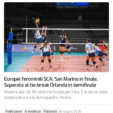
Europei femminili SCA: San Marino in finale.
Superata al tie-break l’Irlanda in semifinale
Stasera alle 20.30 contro la Scozia per l’oro. È la terza volta
consecutiva tra le due squadre. Finora…
Federazioni
In evidenza
Pallavolo
28 Giugno 2026