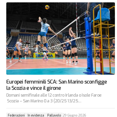
Europei femminili SCA: San Marino sconfigge
la Scozia e vince il girone
Domani semifinale alle 12 contro Irlanda o Isole Faroe
Scozia – San Marino 0 a 3 (20/25 13/25…
Federazioni
In evidenza
Pallavolo
29 Giugno 2026