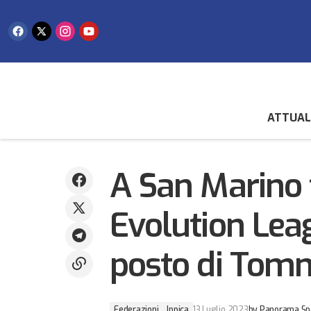
ATTUAL
Terzo posto di categoria per Aurora
A S
Federazioni
Toccaceli nella Coppa Italia in acque
To
Ippica
libere
A San Marino 
Evolution Lea
posto di Tomm
Federazioni
Ippica
13 Luglio 2023
by
Panorama Sp