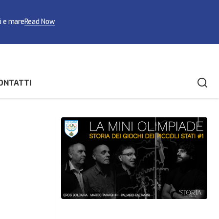
ci e mare
Read Now
ONTATTI
o posto di
Campionato del Mondo di Nuoto Artistico:
storica finale per Jasmine Verbena