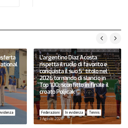
asferta
L’argentino Diaz Acosta
national
rispetta il ruolo di favorito e
conquista il suo 5° titolo nel
2026 tornando di slancio in
Top 100: sconfitto in finale il
croato Poljicak
 evidenza
Federazioni
In evidenza
Tennis
3 Agosto 2026