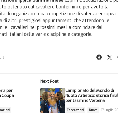
razione Ippica Sammarinese
esprime soddisfazione p
tato ottenuto dal cavaliere Lonfernini e per avuto la
lità di organizzare una competizione di valenza europea,
sa di altri prestigiosi appuntamenti che attendono le
 e i cavalieri nei prossimi mesi, a cominciare dai
ti Italiani delle varie discipline e categorie.
ort
Next Post
ria per
Campionato del Mondo di
la Coppa
Nuoto Artistico: storica fina
per Jasmine Verbena
razioni
Federazioni
Nuoto
17 Luglio 2