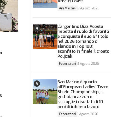
Amalfi Coast
Arti Marziali
3 Agosto 2026
L’argentino Diaz Acosta
rispetta il ruolo di favorito
e conquista il suo 5° titolo
nel 2026 tornando di
slancio in Top 100:
sconfitto in finale il croato
n
Poljicak
Federazioni
3 Agosto 2026
San Marino è quarto
all’European Ladies’ Team
Shield Championship, il
se
golf biancazzurro
raccoglie i risultati di 10
anni di intenso lavoro
Federazioni
1 Agosto 2026