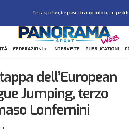
Pesca sportiva, tre prove di campionato tra acque dol
ITÀ
FEDERAZIONI
INTERVISTE
PUBBLICAZIONI
C
an Marino tappa dell’European Evolution League Jumping, terz
mmaso Lonfernini
tappa dell’European
gue Jumping, terzo
aso Lonfernini
ort