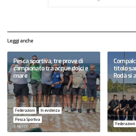
Leggi anche
Pesca sportiva, tre prove di
Compak: 
campionato tra acque dolci e
titolo 
mare
Rodà si a
Federazioni
In evidenza
Pesca Sportiva
Federazioni
5 Agosto 2026