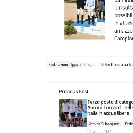
La
Fede
il risul
possibi
in atte
amazzoni
Campiona
Federazioni
Ippica
13 Luglio 2023
by
Panorama Sp
Previous Post
Terzo posto di catego
Aurora Toccaceli nel
Italia in acque libere
Attività Subacquee
Fede
12 Luglio 2023