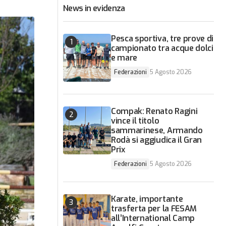
News in evidenza
Pesca sportiva, tre prove di
campionato tra acque dolci
e mare
Federazioni
5 Agosto 2026
Compak: Renato Ragini
vince il titolo
sammarinese, Armando
Rodà si aggiudica il Gran
Prix
Federazioni
5 Agosto 2026
Karate, importante
trasferta per la FESAM
all’International Camp