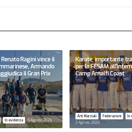
Renato Ragini vince il
Karate, importante tr
sammarinese, Armando
per la FESAM all’Inter
ggiudica il Gran Prix
Camp Amalfi Coast
Arti Marziali
Federazioni
In
In evidenza
5 Agosto 2026
3 Agosto 2026