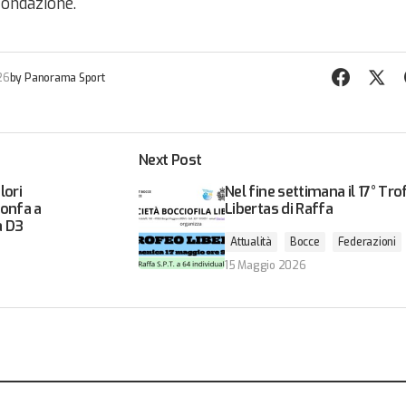
fondazione.
26
by
Panorama Sport
Next Post
lori
Nel fine settimana il 17° Tro
ionfa a
Libertas di Raffa
a D3
Attualità
Bocce
Federazioni
15 Maggio 2026