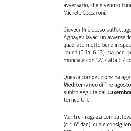
avversario, che è venuto fuor
Michele Ceccaroni.
Giovedì 14 è sceso sull’otta
Aghayev Javad, un avversario 
quadrato molto bene in speci
round (0-14; 6-13) ma, per i
mondiale con 12.17 alla 87 con
Questa competizione ha aggi
Mediterraneo
di fine agost
subito seguita dal
Luxembo
torneo G-1.
Mentre i ragazzi combatteva
(c.n. 6° dan), quale consiglie