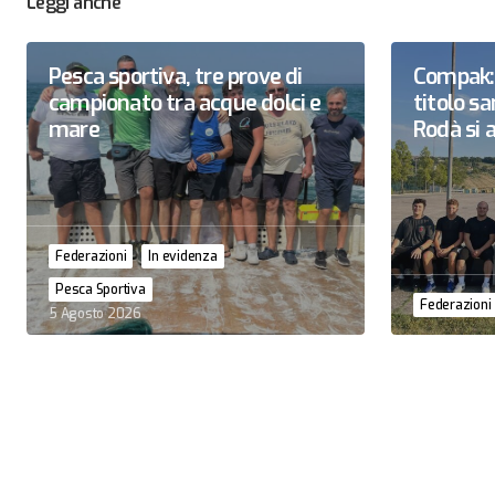
Leggi anche
Pesca sportiva, tre prove di
Compak: 
campionato tra acque dolci e
titolo 
mare
Rodà si a
Federazioni
In evidenza
Pesca Sportiva
Federazioni
5 Agosto 2026