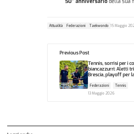
50° anniversario
della sua 
Attualità
Federazioni
Taekwondo
15 Maggio 20
Previous Post
Tennis, sorrisi per i co
biancazzurri: Aletti tr
Brescia, playoff per l
Federazioni
Tennis
13 Maggio 2026