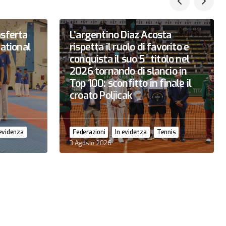
asferta
L’argentino Diaz Acosta
national
rispetta il ruolo di favorito e
conquista il suo 5° titolo nel
2026 tornando di slancio in
Top 100: sconfitto in finale il
croato Poljicak
 evidenza
Federazioni
In evidenza
Tennis
3 Agosto 2026