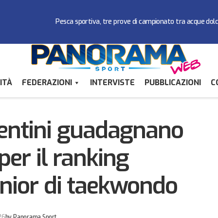
Pesca sportiva, tre prove di campionato tra acque dol
ITÀ
FEDERAZIONI
INTERVISTE
PUBBLICAZIONI
C
Amati e Crescentini guadagnano punti preziosi per il ran
i
Senior di taekwondo
entini guadagnano
per il ranking
enior di taekwondo
26
by
Panorama Sport