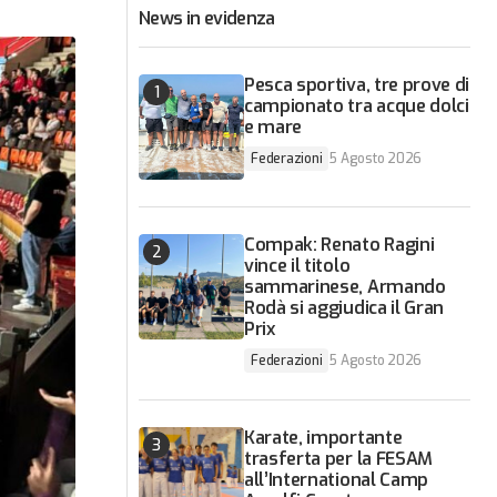
News in evidenza
Pesca sportiva, tre prove di
campionato tra acque dolci
e mare
Federazioni
5 Agosto 2026
Compak: Renato Ragini
vince il titolo
sammarinese, Armando
Rodà si aggiudica il Gran
Prix
Federazioni
5 Agosto 2026
Karate, importante
trasferta per la FESAM
all’International Camp