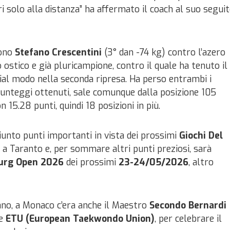
i solo alla distanza” ha affermato il coach al suo segui
gono
Stefano Crescentini
(3° dan -74 kg) contro l’azero
ostico e già pluricampione, contro il quale ha tenuto il
al modo nella seconda ripresa. Ha perso entrambi i
 punteggi ottenuti, sale comunque dalla posizione 105
 15.28 punti, quindi 18 posizioni in più.
unto punti importanti in vista dei prossimi
Giochi Del
o a Taranto e, per sommare altri punti preziosi, sarà
urg Open 2026
dei prossimi
23-24/05/2026
, altro
no, a Monaco c’era anche il Maestro
Secondo Bernardi
re
ETU (European Taekwondo Union)
, per celebrare il