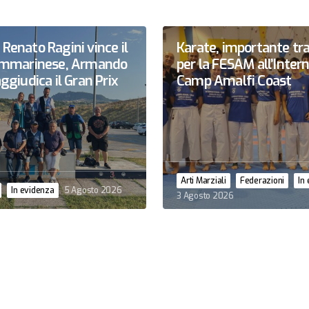
Renato Ragini vince il
Karate, importante tr
sammarinese, Armando
per la FESAM all’Inter
ggiudica il Gran Prix
Camp Amalfi Coast
Arti Marziali
Federazioni
In
In evidenza
5 Agosto 2026
3 Agosto 2026