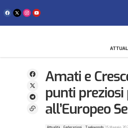
ATTUAL
Attualità
Federazion
Tennis, sorrisi per i colori biancazzurri:
Aletti trionfa a Brescia, playoff per la D3
Taekwondo
Amati e Cresc
punti preziosi 
all’Europeo S
Attualità
Federazioni
Taekwondo
15 Maggio 20