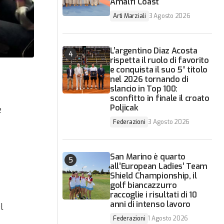
Amalfi Coast
Arti Marziali
3 Agosto 2026
L’argentino Diaz Acosta
rispetta il ruolo di favorito
e conquista il suo 5° titolo
nel 2026 tornando di
slancio in Top 100:
sconfitto in finale il croato
Poljicak
e
Federazioni
3 Agosto 2026
San Marino è quarto
all’European Ladies’ Team
Shield Championship, il
golf biancazzurro
raccoglie i risultati di 10
anni di intenso lavoro
l
Federazioni
1 Agosto 2026