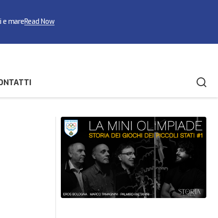
ci e mare
Read Now
ONTATTI
king all’Europeo
Nel fine settimana il 17° Trofeo Libertas
di Raffa