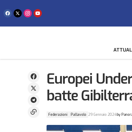
ATTUAL
Concluso con successo il 15° Open
Federazioni
International di Karate
Europei Under
batte Gibilter
Federazioni
Pallavolo
29 Gennaio 2024
by
Panor