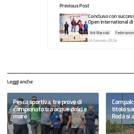
Previous Post
Concluso con successo
Open International di
Arti Marziali
Federazion
24 Gennaio 2024
Leggi anche
Pesca sportiva, tre prove di
Compak: 
campionato tra acque dolci e
titolo 
mare
Rodà si a