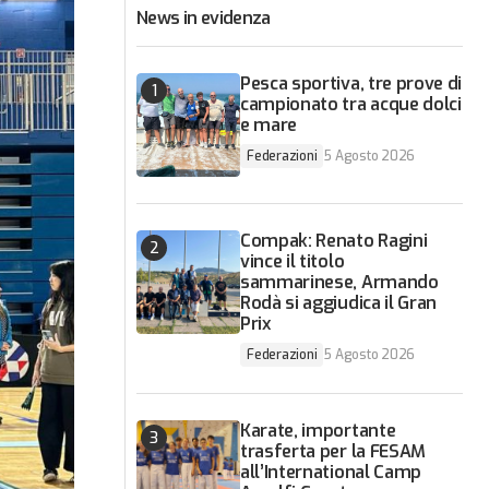
News in evidenza
Pesca sportiva, tre prove di
campionato tra acque dolci
e mare
Federazioni
5 Agosto 2026
Compak: Renato Ragini
vince il titolo
sammarinese, Armando
Rodà si aggiudica il Gran
Prix
Federazioni
5 Agosto 2026
Karate, importante
trasferta per la FESAM
all’International Camp