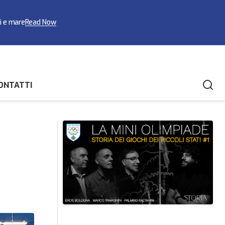
ci e mare
Read Now
ONTATTI
La stagione dei roller si apre con sei
 è argento
medaglie