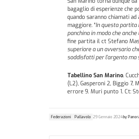
San Marino torna dunque da D
bagaglio di esperienze che po
quando saranno chiamati ad 
maggiore. “
In questa partita
panchina in modo che anche 
fine partita il ct Stefano Ma
superiore a un avversario ch
soddisfatti per l’argento ma 
Tabellino San Marino
. Cucc
(L2), Gasperoni 2, Biggio 7, M
errore 9. Muri punto 1. Ct: S
Federazioni
Pallavolo
29 Gennaio 2024
by
Panor