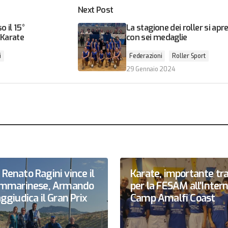
Next Post
 il 15°
La stagione dei roller si apr
 Karate
con sei medaglie
i
Federazioni
Roller Sport
29 Gennaio 2024
Renato Ragini vince il
Karate, importante tr
sammarinese, Armando
per la FESAM all’Inter
ggiudica il Gran Prix
Camp Amalfi Coast