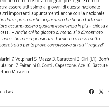
ublino con un risultato di gran prestigio e con un
trà essere utilissimo ai giovani di questa nazionale
altri importanti appuntamenti, anche con la nazionale
 ho dato spazio anche ai giocatori che hanno fatto più
loro accumulassero qualche esperienza in più
– chiosa a
scetti. –
Anche chi ha giocato di meno, si è dimostrato
e non ci ha mai impensierito. Torniamo a casa molto
soprattutto per la prova complessiva di tutti i ragazzi
“.
hiarini 7, Volpinari 5, Mazza 3, Garattoni 2, Giri (L1), Bonf
ularoni 7, Faitanini 8, Conti , Capezzone. Ace 16. Battute
tefano Mascetti.
ama Sport