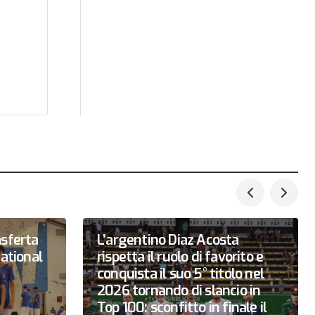
e
asferta
L’argentino Diaz Acosta
national
rispetta il ruolo di favorito e
conquista il suo 5° titolo nel
2026 tornando di slancio in
Top 100: sconfitto in finale il