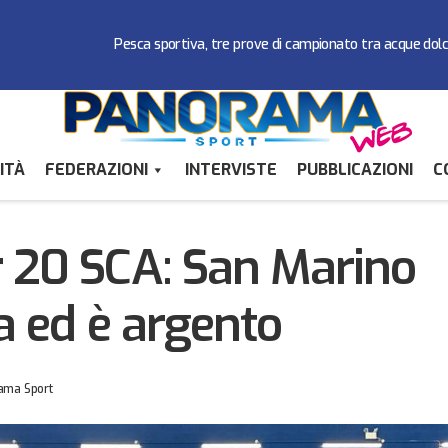
Pesca sportiva, tre prove di campionato tra acque dol
ITÀ
FEDERAZIONI
INTERVISTE
PUBBLICAZIONI
C
Europei Under 20 SCA: San Marino batte Gibilterra ed
Pallavolo
 20 SCA: San Marino
ra ed è argento
ama Sport