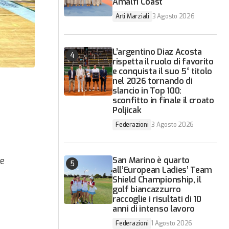
Amalfi Coast
Arti Marziali
3 Agosto 2026
L’argentino Diaz Acosta
rispetta il ruolo di favorito
e conquista il suo 5° titolo
nel 2026 tornando di
slancio in Top 100:
sconfitto in finale il croato
Poljicak
Federazioni
3 Agosto 2026
he
San Marino è quarto
all’European Ladies’ Team
Shield Championship, il
golf biancazzurro
raccoglie i risultati di 10
anni di intenso lavoro
Federazioni
1 Agosto 2026