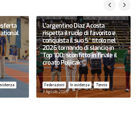
asferta
L’argentino Diaz Acosta
national
rispetta il ruolo di favorito e
conquista il suo 5° titolo nel
2026 tornando di slancio in
Top 100: sconfitto in finale il
croato Poljicak
 evidenza
Federazioni
In evidenza
Tennis
3 Agosto 2026