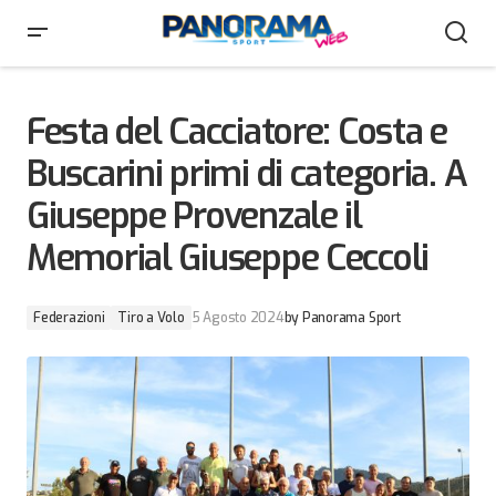
Festa del Cacciatore: Costa e Buscarini primi di
categoria. A Giuseppe Provenzale il Memorial Giuseppe
Ceccoli
Festa del Cacciatore: Costa e
Buscarini primi di categoria. A
Giuseppe Provenzale il
Memorial Giuseppe Ceccoli
Federazioni
Tiro a Volo
5 Agosto 2024
by
Panorama Sport