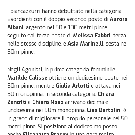
I biancazzurri hanno debuttato nella categoria
Esordienti con il doppio secondo posto di
Aurora
Albani
, argento nei 50 e 100 metri pinne,
seguito dal terzo posto di
Melissa Fabbri
, terza
nelle stesse discipline, e
Asia Marinelli
, sesta nei
50m pinne.
Negli Agonisti, in prima categoria femminile
Matilde Calisse
ottiene un dodicesimo posto nei
50m pinne, mentre
Giulia Arlotti
è ottava nei
50 monopinna. In seconda categoria,
Chiara
Zanotti
e
Chiara Naso
arrivano decima e
undicesima nei 50m monopinna,
Lisa Bartolini
è
in grado di migliorare il proprio personale nei 50
metri pinne. Si posizione al dodicesimo posto
anche
Elisabetta Brasey
in una gara molto