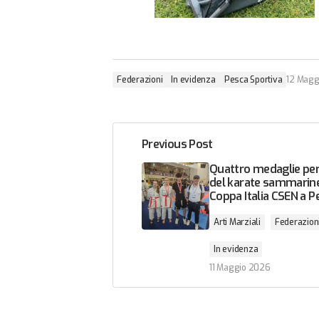
Federazioni
In evidenza
Pesca Sportiva
12 Magg
Previous Post
Quattro medaglie per 
del karate sammarine
Coppa Italia CSEN a P
Arti Marziali
Federazion
In evidenza
11 Maggio 2026