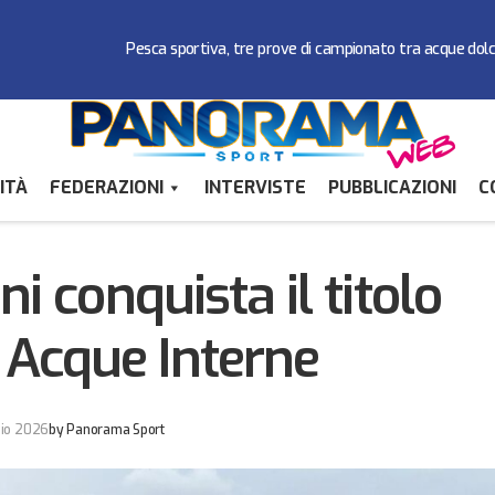
Pesca sportiva, tre prove di campionato tra acque dol
ITÀ
FEDERAZIONI
INTERVISTE
PUBBLICAZIONI
C
Giancarlo Fusini conquista il titolo sammarin
denza
Pesca Sportiva
i conquista il titolo
Acque Interne
io 2026
by
Panorama Sport