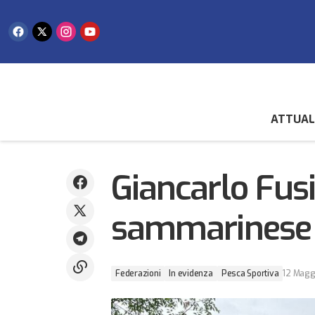
ATTUAL
Quattro medaglie per i giovani del karate
sammarinese alla Coppa Italia CSEN a
Federazioni
In evi
Pescara
Giancarlo Fusin
sammarinese 
Federazioni
In evidenza
Pesca Sportiva
12 Magg