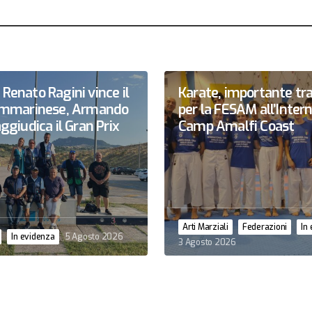
Renato Ragini vince il
Karate, importante tr
sammarinese, Armando
per la FESAM all’Inter
ggiudica il Gran Prix
Camp Amalfi Coast
Arti Marziali
Federazioni
In
In evidenza
5 Agosto 2026
3 Agosto 2026