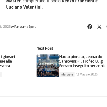
Master
, completano il podio
Renzo Francioni e
Luciano Valentini.
io 2026
by
Panorama Sport
Next Post
i giovani
Nuoto pinnato, Leonardo
se alla
Sansovini: «Il Trofeo Luigi
escara
Ferraro inseguito per anni»
i
Interviste
12 Maggio 2026