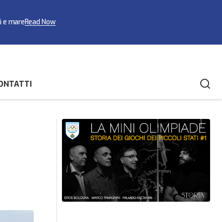
ci e mare
Read Now
ONTATTI
Nuoto pinnato, Leonardo Sansovini: «Il
ese Acque Interne
Trofeo Luigi Ferraro inseguito per anni»