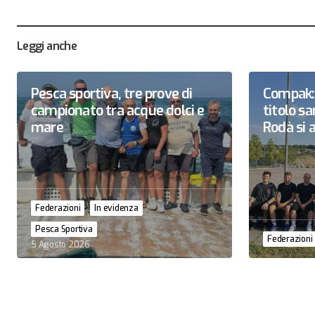
Leggi anche
Pesca sportiva, tre prove di
Compak: 
campionato tra acque dolci e
titolo 
mare
Rodà si a
Federazioni
In evidenza
Pesca Sportiva
Federazioni
5 Agosto 2026