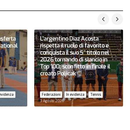
asferta
L’argentino Diaz Acosta
national
rispetta il ruolo di favorito e
conquista il suo 5° titolo nel
2026 tornando di slancio in
Top 100: sconfitto in finale il
croato Poljicak
 evidenza
Federazioni
In evidenza
Tennis
3 Agosto 2026