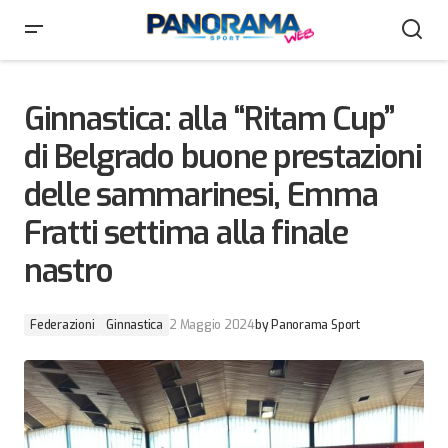
Ginnastica: alla “Ritam Cup” di Belgrado buone
prestazioni delle sammarinesi, Emma Fratti settima
alla finale nastro
Ginnastica: alla “Ritam Cup”
di Belgrado buone prestazioni
delle sammarinesi, Emma
Fratti settima alla finale
nastro
Federazioni
Ginnastica
2 Maggio 2024
by
Panorama Sport