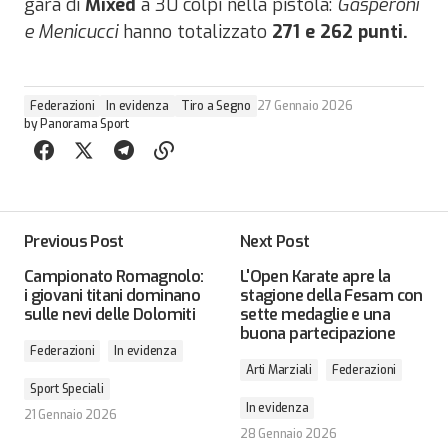
gara di
Mixed
a 30 colpi nella pistola:
Gasperoni
e Menicucci
hanno totalizzato
271 e 262 punti.
Federazioni
In evidenza
Tiro a Segno
27 Gennaio 2026
by
Panorama Sport
Previous Post
Next Post
Campionato Romagnolo:
L'Open Karate apre la
i giovani titani dominano
stagione della Fesam con
sulle nevi delle Dolomiti
sette medaglie e una
buona partecipazione
Federazioni
In evidenza
Arti Marziali
Federazioni
Sport Speciali
In evidenza
21 Gennaio 2026
28 Gennaio 2026