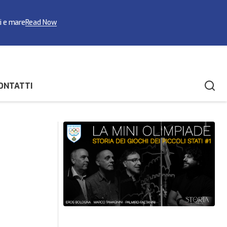
ci e mare
Read Now
ONTATTI
nale FISR/FSRS a
Le prove speciali del 54° San Marino
Rally