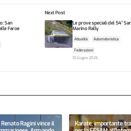
Next Post
o: San
Le prove speciali del 54° Sa
alle Faroe
Marino Rally
Attualità
Automotoristica
Federazioni
10 Giugno 2026
Renato Ragini vince il
Karate, importante tr
sammarinese, Armando
per la FESAM all’Inter