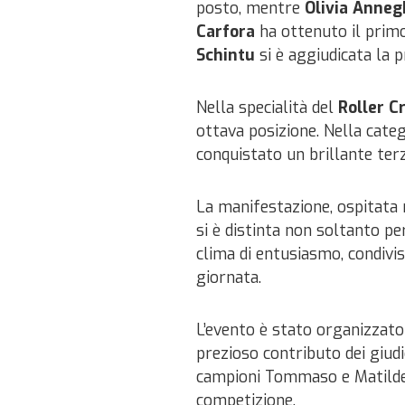
posto, mentre
Olivia Anneg
Carfora
ha ottenuto il prim
Schintu
si è aggiudicata la 
Nella specialità del
Roller C
ottava posizione. Nella cate
conquistato un brillante ter
La manifestazione, ospitata 
si è distinta non soltanto per
clima di entusiasmo, condivi
giornata.
L’evento è stato organizzato 
prezioso contributo dei giud
campioni Tommaso e Matilde T
competizione.