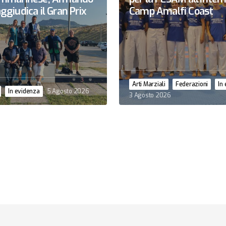
ggiudica il Gran Prix
Camp Amalfi Coast
Arti Marziali
Federazioni
In
In evidenza
5 Agosto 2026
3 Agosto 2026