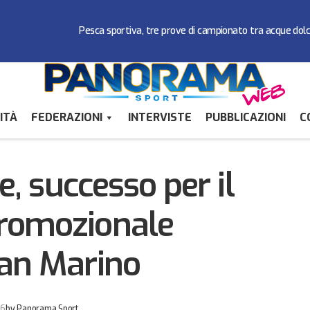
Pesca sportiva, tre prove di campionato tra acque dol
ITÀ
FEDERAZIONI
INTERVISTE
PUBBLICAZIONI
C
Inline Freestyle, successo per il campionato promozio
i
San Marino
e, successo per il
romozionale
San Marino
26
by
Panorama Sport