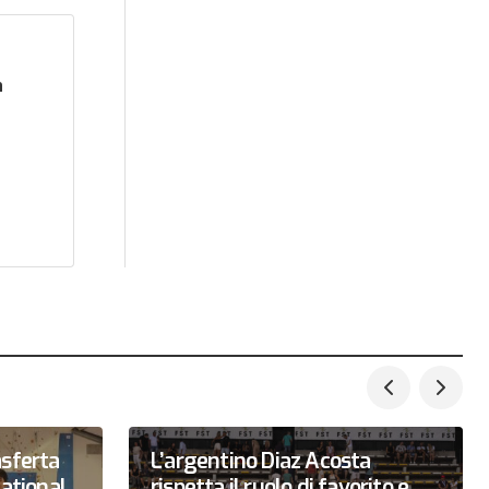
n
asferta
L’argentino Diaz Acosta
national
rispetta il ruolo di favorito e