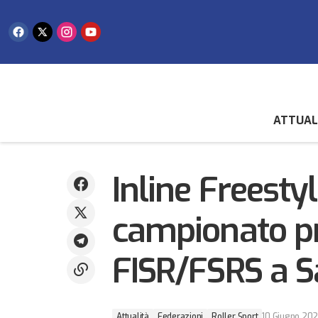
ATTUAL
Attualità
Federazion
Europeo SCA pallavolo: San Marino cede
in finale alle Faroe e conquista l'argento
Roller Sport
Inline Freestyl
campionato p
FISR/FSRS a 
Attualità
Federazioni
Roller Sport
10 Giugno 20