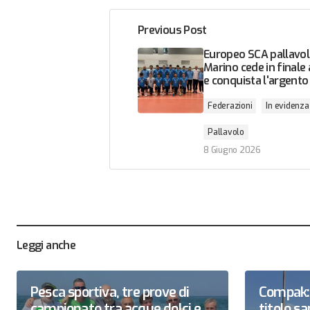
Previous Post
Europeo SCA pallavol
Marino cede in finale 
e conquista l'argento
Federazioni
In evidenza
Pallavolo
8 Giugno 2026
Leggi anche
Pesca sportiva, tre prove di
Compak: 
campionato tra acque dolci e
titolo 