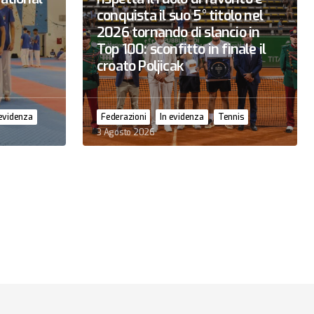
conquista il suo 5° titolo nel
2026 tornando di slancio in
Top 100: sconfitto in finale il
croato Poljicak
 evidenza
Federazioni
In evidenza
Tennis
3 Agosto 2026