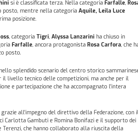
hini
si è classificata terza. Nella categoria
Farfalle
,
Ros
o posto, mentre nella categoria
Aquile
,
Leila Luce
prima posizione.
ross
, categoria
Tigri
,
Alyssa Lanzarini
ha chiuso in
goria
Farfalle
, ancora protagonista
Rosa Carfora
, che h
zo posto.
nello splendido scenario del centro storico sammarinese
 il livello tecnico delle competizioni, ma anche per il
sione e partecipazione che ha accompagnato l’intera
grazie all’impegno del direttivo della Federazione, con i
ici Carlotta Gambuti e Romina Bonifazi e il supporto dei
erenzi, che hanno collaborato alla riuscita della