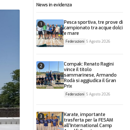
News in evidenza
Pesca sportiva, tre prove di
campionato tra acque dolci
e mare
Federazioni
5 Agosto 2026
Compak: Renato Ragini
vince il titolo
sammarinese, Armando
Rodà si aggiudica il Gran
Prix
Federazioni
5 Agosto 2026
Karate, importante
trasferta per la FESAM
all’International Camp