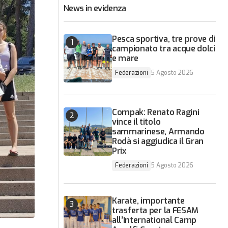
News in evidenza
Pesca sportiva, tre prove di
campionato tra acque dolci
e mare
Federazioni
5 Agosto 2026
Compak: Renato Ragini
vince il titolo
sammarinese, Armando
Rodà si aggiudica il Gran
Prix
Federazioni
5 Agosto 2026
Karate, importante
trasferta per la FESAM
all’International Camp