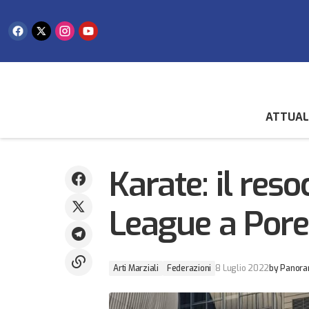
ATTUAL
Prova positiva dei titani al Campionato
Ar
Italiano di nuoto pinnato
Karate: il res
League a Pore
Arti Marziali
Federazioni
8 Luglio 2022
by
Panora