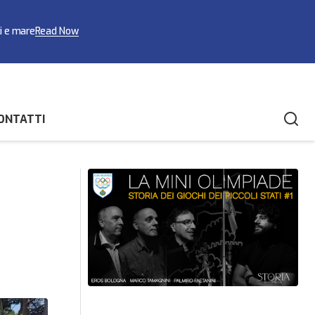
ci e mare
Read Now
ONTATTI
rec
Attività su più fronti per la FSPS