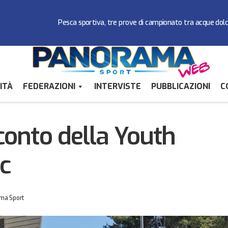
Pesca sportiva, tre prove di campionato tra acque dol
ITÀ
FEDERAZIONI
INTERVISTE
PUBBLICAZIONI
C
Karate: il resoconto della Youth League a Po
ti Marziali
Federazioni
oconto della Youth
c
ma Sport