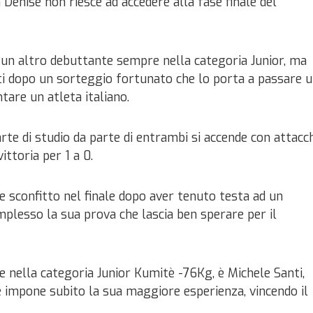
enise non riesce ad accedere alla fase finale del
 un altro debuttante sempre nella categoria Junior, ma
i dopo un sorteggio fortunato che lo porta a passare 
tare un atleta italiano.
rte di studio da parte di entrambi si accende con attacc
ittoria per 1 a 0.
e sconfitto nel finale dopo aver tenuto testa ad un
mplesso la sua prova che lascia ben sperare per il
 nella categoria Junior Kumitè -76Kg, è Michele Santi,
he impone subito la sua maggiore esperienza, vincendo il