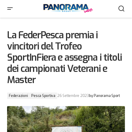
La FederPesca premia i vincitori del Trofeo
SportInFiera e assegna i titoli dei campionati Veterani
e Master
La FederPesca premia i
vincitori del Trofeo
SportInFiera e assegna i titoli
dei campionati Veterani e
Master
Federazioni
Pesca Sportiva
26 Settembre 2023
by
Panorama Sport