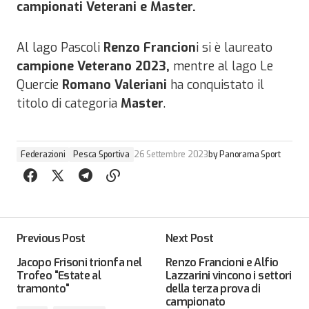
campionati Veterani e Master.
Al lago Pascoli
Renzo Francion
i si è laureato
campione Veterano 2023,
mentre al lago Le
Quercie
Romano Valeriani
ha conquistato il
titolo di categoria
Master
.
Federazioni
Pesca Sportiva
26 Settembre 2023
by
Panorama Sport
Previous Post
Next Post
Jacopo Frisoni trionfa nel
Renzo Francioni e Alfio
Trofeo "Estate al
Lazzarini vincono i settori
tramonto"
della terza prova di
campionato