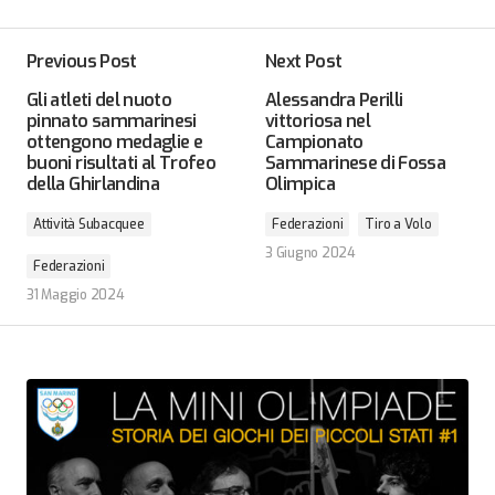
Previous Post
Next Post
Gli atleti del nuoto
Alessandra Perilli
pinnato sammarinesi
vittoriosa nel
ottengono medaglie e
Campionato
buoni risultati al Trofeo
Sammarinese di Fossa
della Ghirlandina
Olimpica
Attività Subacquee
Federazioni
Tiro a Volo
3 Giugno 2024
Federazioni
31 Maggio 2024