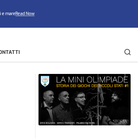
ci e mare
Read Now
ONTATTI
ti e risultati da
Siglato l’accordo di reciprocità tra FSAS e
FISSW