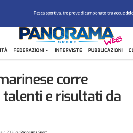
Pesca sportiva, tre prove di campionato tra acque dol
ITÀ
FEDERAZIONI
INTERVISTE
PUBBLICAZIONI
C
L’atletica sammarinese corre veloce: record, talen
erazioni
applausi
mmarinese corre
 talenti e risultati da
ggio 2026
by
Panorama Sport