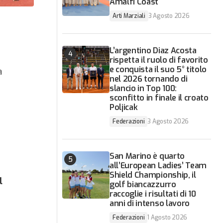
Amalfi Coast
Arti Marziali
3 Agosto 2026
L’argentino Diaz Acosta
rispetta il ruolo di favorito
e conquista il suo 5° titolo
a
nel 2026 tornando di
slancio in Top 100:
sconfitto in finale il croato
Poljicak
Federazioni
3 Agosto 2026
San Marino è quarto
all’European Ladies’ Team
Shield Championship, il
l
golf biancazzurro
raccoglie i risultati di 10
anni di intenso lavoro
Federazioni
1 Agosto 2026