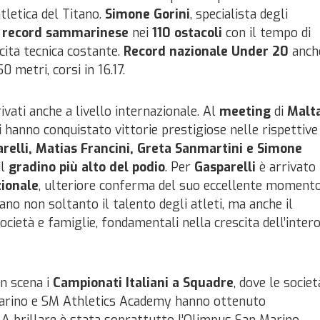
atletica del Titano.
Simone Gorini
, specialista degli
 record sammarinese
nei
110 ostacoli
con il tempo di
ita tecnica costante.
Record nazionale
Under 20
anch
0 metri, corsi in 16.17.
vati anche a livello internazionale. Al
meeting
di
Malta
 hanno conquistato vittorie prestigiose nelle rispettive
elli, Matias Francini, Greta Sanmartini e Simone
il
gradino più alto del podio
. Per
Gasparelli
è arrivato
ionale
, ulteriore conferma del suo eccellente moment
ano non soltanto il talento degli atleti, ma anche il
società e famiglie, fondamentali nella crescita dell’inter
in scena i
Campionati Italiani a Squadre
, dove le societ
rino e SM Athletics Academy hanno ottenuto