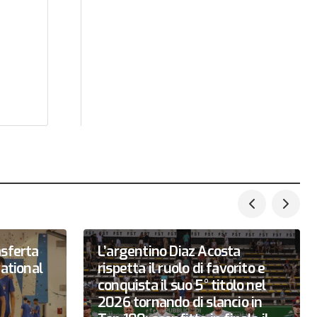
asferta
L’argentino Diaz Acosta
national
rispetta il ruolo di favorito e
conquista il suo 5° titolo nel
2026 tornando di slancio in