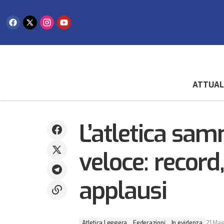
ATTUAL
San Marino capitale degli sport invernali:
Atletica Leggera
Fed
nel weekend l’Assemblea ISIA, il 20°
anniversario della SAS e la San Marino
L’atletica sa
In evidenza
Roller Ski Cup
veloce: record,
applausi
Atletica Leggera
Federazioni
In evidenza
21 Ma