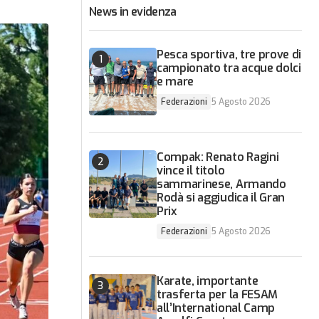
News in evidenza
Pesca sportiva, tre prove di
campionato tra acque dolci
e mare
Federazioni
5 Agosto 2026
Compak: Renato Ragini
vince il titolo
sammarinese, Armando
Rodà si aggiudica il Gran
Prix
Federazioni
5 Agosto 2026
Karate, importante
trasferta per la FESAM
all’International Camp