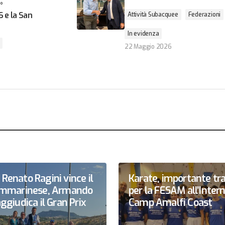
°
S e la San
Attività Subacquee
Federazioni
In evidenza
22 Maggio 2026
Renato Ragini vince il
Karate, importante tr
sammarinese, Armando
per la FESAM all’Inter
ggiudica il Gran Prix
Camp Amalfi Coast