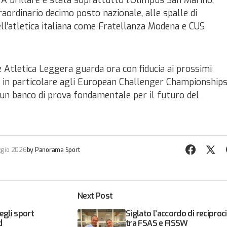
 A brillare è stata soprattutto l’Olimpus San Marino,
aordinario decimo posto nazionale, alle spalle di
ell’atletica italiana come Fratellanza Modena e CUS
Atletica Leggera guarda ora con fiducia ai prossimi
, in particolare agli European Challenger Championship
un banco di prova fondamentale per il futuro del
ggio 2026
by
Panorama Sport
Next Post
egli sport
Siglato l’accordo di reciproc
d
tra FSAS e FISSW