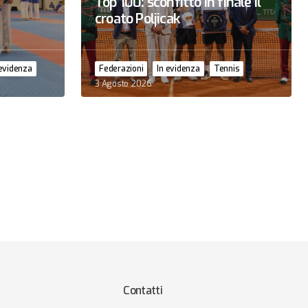
Top 100: sconfitto in finale il
croato Poljicak
 evidenza
Federazioni
In evidenza
Tennis
3 Agosto 2026
Contatti