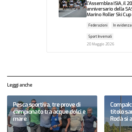
l’Assemblea ISIA, il 20
anniversario della SA
Marino Roller Ski Cup
Federazioni
In evidenza
Sport Invernali
20 Maggio 2026
Leggi anche
Pesca sportiva, tre prove di
Compak: 
campionato tra acque dolci e
titolo 
mare
Rodà si a