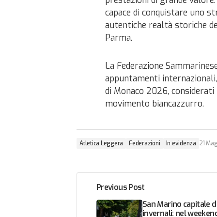
prestazioni di grande valore.
capace di conquistare uno str
autentiche realtà storiche d
Parma.
La Federazione Sammarinese 
appuntamenti internazionali
di Monaco 2026, considerati 
movimento biancazzurro.
Atletica Leggera
Federazioni
In evidenza
21 Ma
Previous Post
San Marino capitale d
invernali: nel weeken