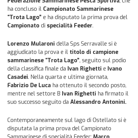
Federazione Sammarinese Pesca Sportiva
, che
ha concluso il
Campionato Sammarinese
“Trota Lago”
e ha disputato la prima prova del
Campionato
di
specialità Feeder
.
Lorenzo Mularoni
della Sps Serravalle si è
aggiudicato la prova e il
titolo di campione
sammarinese “Trota Lago”
, seguito sul podio
della classifica finale da
Ivan Righetti
e
Ivano
Casadei
. Nella quarta e ultima giornata,
Fabrizio De Luca
ha ottenuto il secondo posto,
mentre nel settore B
Ivan Righetti
ha firmato il
suo successo seguito da
Alessandro Antonini.
Contemporaneamente sul lago di Ostellato si è
disputata la prima prova del Campionato
Sammarinese di specialità Feeder:
Marco