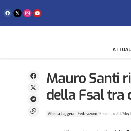
ATTUAL
Ciclismo: Baldissera confermato alla
guida della Federazione, eletto il nuovo
Atletica Legger
Direttivo
Mauro Santi ri
della Fsal tra
Atletica Leggera
Federazioni
17 Gennaio 2025
by