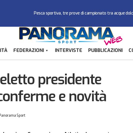
Pesca sportiva, tre prove di campionato tra acque dol
ITÀ
FEDERAZIONI
INTERVISTE
PUBBLICAZIONI
C
Mauro Santi rieletto presidente della Fsal tra con
a
Federazioni
eletto presidente
 conferme e novità
Panorama Sport