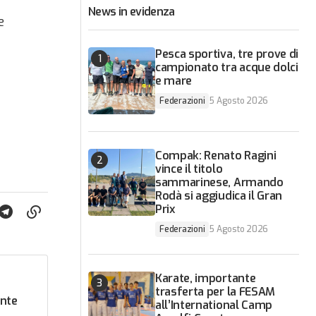
News in evidenza
e
Pesca sportiva, tre prove di
campionato tra acque dolci
e mare
Federazioni
5 Agosto 2026
Compak: Renato Ragini
vince il titolo
sammarinese, Armando
Rodà si aggiudica il Gran
Prix
Federazioni
5 Agosto 2026
Karate, importante
trasferta per la FESAM
ente
all’International Camp