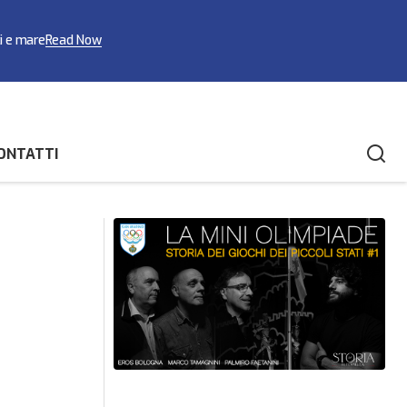
ci e mare
Read Now
ONTATTI
Mauro Santi rieletto presidente della Fsal
ferme e novità
tra conferme e novità