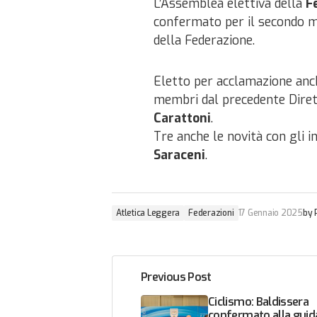
L’Assemblea elettiva della
F
confermato per il secondo 
della Federazione.
Eletto per acclamazione anch
membri dal precedente Diret
Carattoni
.
Tre anche le novità con gli i
Saraceni
.
Atletica Leggera
Federazioni
17 Gennaio 2025
by
Previous Post
Ciclismo: Baldissera
confermato alla guida