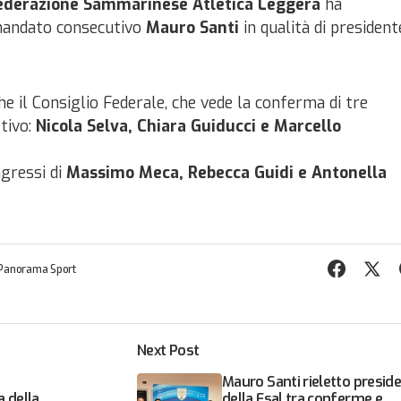
ederazione Sammarinese Atletica Leggera
ha
mandato consecutivo
Mauro Santi
in qualità di president
e il Consiglio Federale, che vede la conferma di tre
tivo:
Nicola Selva, Chiara Guiducci e Marcello
ngressi di
Massimo Meca, Rebecca Guidi e Antonella
Panorama Sport
Next Post
Mauro Santi rieletto presid
 della
della Fsal tra conferme e