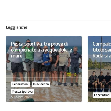
Leggi anche
Pesca sportiva, tre prove di
Compak: 
campionato tra acque dolci e
titolo 
mare
Rodà si a
Federazioni
In evidenza
Pesca Sportiva
Federazioni
5 Agosto 2026