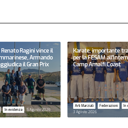
Renato Ragini vince il
Karate, importante tr
sammarinese, Armando
per la FESAM all’Inter
ggiudica il Gran Prix
Camp Amalfi Coast
Arti Marziali
Federazioni
In
In evidenza
5 Agosto 2026
3 Agosto 2026