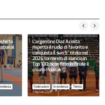
asferta
L’argentino Diaz Acosta
national
rispetta il ruolo di favorito e
conquista il suo 5° titolo nel
2026 tornando di slancio in
Top 100: sconfitto in finale il
croato Poljicak
 evidenza
Federazioni
In evidenza
Tennis
3 Agosto 2026