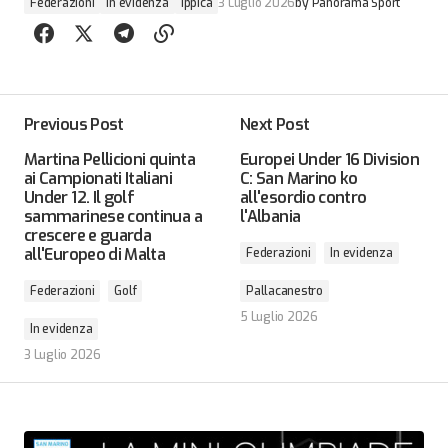
Federazioni
In evidenza
Ippica
3 Luglio 2026
by
Panorama Sport
Previous Post
Next Post
Martina Pellicioni quinta
Europei Under 16 Division
ai Campionati Italiani
C: San Marino ko
Under 12. Il golf
all'esordio contro
sammarinese continua a
l'Albania
crescere e guarda
all'Europeo di Malta
Federazioni
In evidenza
Federazioni
Golf
Pallacanestro
5 Luglio 2026
In evidenza
3 Luglio 2026