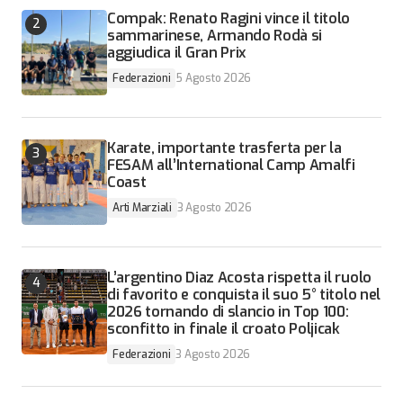
Compak: Renato Ragini vince il titolo
sammarinese, Armando Rodà si
aggiudica il Gran Prix
Federazioni
5 Agosto 2026
Karate, importante trasferta per la
FESAM all’International Camp Amalfi
Coast
Arti Marziali
3 Agosto 2026
L’argentino Diaz Acosta rispetta il ruolo
di favorito e conquista il suo 5° titolo nel
2026 tornando di slancio in Top 100:
sconfitto in finale il croato Poljicak
Federazioni
3 Agosto 2026