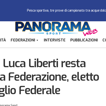
Pesca sportiva, tre prove di campionato tra acque dol
ITÀ
FEDERAZIONI
INTERVISTE
PUBBLICAZIONI
C
Pallacanestro: Luca Liberti resta alla guida della Federazione,
Consiglio Federale
 Luca Liberti resta
la Federazione, eletto
glio Federale
norama Sport