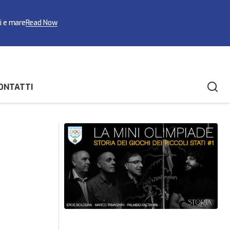
ci e mare
Read Now
ONTATTI
 eletto il nuovo
Paoletti, Dall'Olmo e Frisoni in partenza
per il Mondiale di bocce a Kemer