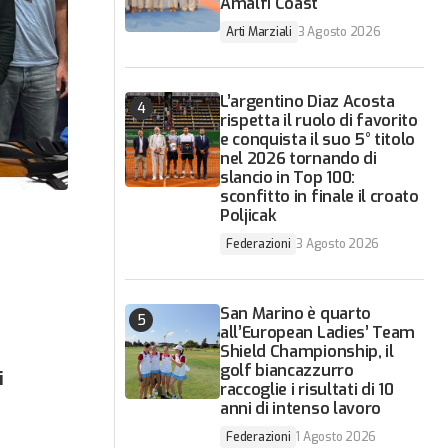
Amalfi Coast
Arti Marziali
3 Agosto 2026
L’argentino Diaz Acosta
rispetta il ruolo di favorito
e conquista il suo 5° titolo
nel 2026 tornando di
slancio in Top 100:
sconfitto in finale il croato
Poljicak
Federazioni
3 Agosto 2026
San Marino è quarto
all’European Ladies’ Team
Shield Championship, il
golf biancazzurro
i
raccoglie i risultati di 10
anni di intenso lavoro
Federazioni
1 Agosto 2026