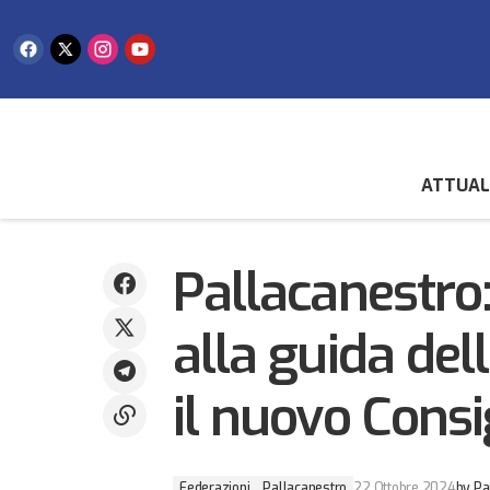
ATTUAL
Campioni in pedana per la San Marino
Federazioni
CUP 2024, nel cuore il ricordo di Marino
Ercolani Casadei: un evento nel segno
Pallacanestro:
Pallacanestro
del ricordo, e da ricordare!
alla guida del
il nuovo Consi
Federazioni
Pallacanestro
22 Ottobre 2024
by
Pa