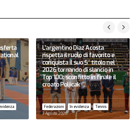
asferta
L’argentino Diaz Acosta
national
rispetta il ruolo di favorito e
conquista il suo 5° titolo nel
2026 tornando di slancio in
Top 100: sconfitto in finale il
croato Poljicak
 evidenza
Federazioni
In evidenza
Tennis
3 Agosto 2026