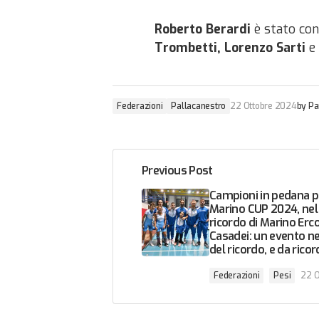
Roberto Berardi
è stato con
Trombetti, Lorenzo Sarti
e
Federazioni
Pallacanestro
22 Ottobre 2024
by
Pa
Previous Post
Campioni in pedana p
Marino CUP 2024, nel 
ricordo di Marino Erco
Casadei: un evento n
del ricordo, e da ricor
Federazioni
Pesi
22 O