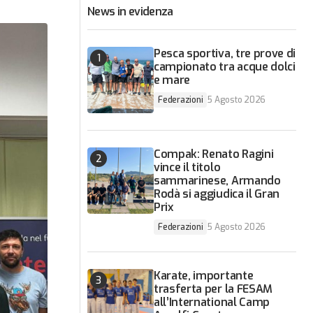
News in evidenza
Pesca sportiva, tre prove di
campionato tra acque dolci
e mare
Federazioni
5 Agosto 2026
Compak: Renato Ragini
vince il titolo
sammarinese, Armando
Rodà si aggiudica il Gran
Prix
Federazioni
5 Agosto 2026
Karate, importante
trasferta per la FESAM
all’International Camp