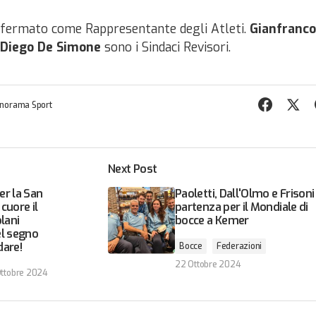
fermato come Rappresentante degli Atleti.
Gianfranco
Diego De Simone
sono i Sindaci Revisori.
norama Sport
Next Post
er la San
Paoletti, Dall'Olmo e Frisoni
cuore il
partenza per il Mondiale di
lani
bocce a Kemer
el segno
dare!
Bocce
Federazioni
22 Ottobre 2024
ttobre 2024