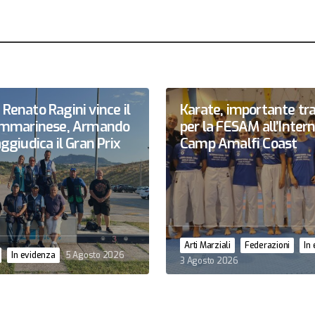
Renato Ragini vince il
Karate, importante tr
sammarinese, Armando
per la FESAM all’Inter
ggiudica il Gran Prix
Camp Amalfi Coast
Arti Marziali
Federazioni
In
In evidenza
5 Agosto 2026
3 Agosto 2026