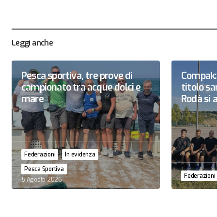
Leggi anche
Pesca sportiva, tre prove di
Compak: 
campionato tra acque dolci e
titolo 
mare
Rodà si a
Federazioni
In evidenza
Pesca Sportiva
Federazioni
5 Agosto 2026