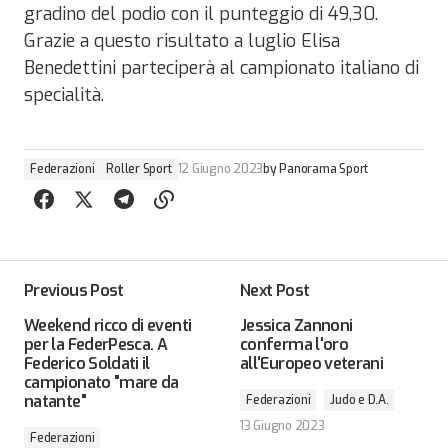
gradino del podio con il punteggio di 49,30.
Grazie a questo risultato a luglio Elisa
Benedettini parteciperà al campionato italiano di
specialità.
Federazioni
Roller Sport
12 Giugno 2023
by
Panorama Sport
Previous Post
Next Post
Weekend ricco di eventi
Jessica Zannoni
per la FederPesca. A
conferma l'oro
Federico Soldati il
all'Europeo veterani
campionato "mare da
natante"
Federazioni
Judo e D.A.
13 Giugno 2023
Federazioni