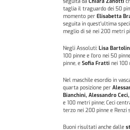
seguita da
Chiara Zanotti
ch
taglia il traguardo dei 50 pi
momento per
Elisabetta Br
seguita in quest’ultima speci
meglio di sé nei 200 metri p
Negli Assoluti:
Lisa Bartolin
100 pinne e l’oro nei 50 pin
pinne, e
Sofia Fratti
nei 100
Nel maschile esordio in vasc
quarta posizione per
Alessa
Bianchini, Alessandro Ceci,
e 100 metri pinne; Ceci cent
terzo nei 200 pinne e Renzi s
Buoni risultati anche dalle
s