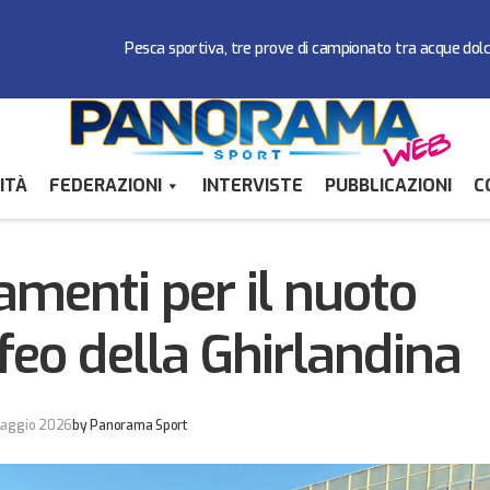
Pesca sportiva, tre prove di campionato tra acque dol
ITÀ
FEDERAZIONI
INTERVISTE
PUBBLICAZIONI
C
Podi e miglioramenti per il nuoto pinnato al T
ederazioni
Ghirlandina
amenti per il nuoto
feo della Ghirlandina
aggio 2026
by
Panorama Sport