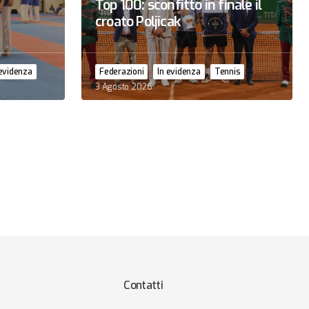
Top 100: sconfitto in finale il
croato Poljicak
 evidenza
Federazioni
In evidenza
Tennis
3 Agosto 2026
Contatti