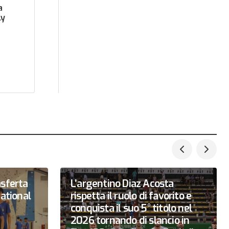
a
ly
asferta
L’argentino Diaz Acosta
national
rispetta il ruolo di favorito e
conquista il suo 5° titolo nel
2026 tornando di slancio in