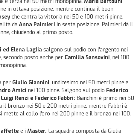
e è terza nei 50 metri monopinna.
Maria Bartolini
nne in ottava posizione, mentre continua il buon
asey
che centra la vittoria nei 50 e 100 metri pinne,
alità da
Anna Palmieri
in sesta posizione. Palmieri dà il
inne, chiudendo al primo posto.
i ed Elena Laglia
salgono sul podio con l’argento nei
ne, secondo posto anche per
Camilla Sansovini
, nei 100
 monopinna.
a per
Giulio Giannini
, undicesimo nei 50 metri pinne e
ndro Amici
nei 100 pinne. Salgono sul podio
Federico
 Luigi Renzi e Federico Fabbri:
Bianchini è primo nei 50
ra il bronzo nei 50 e 200 metri pinne, mentre Fabbri è
i mette al collo l’oro nei 200 pinne e il bronzo nei 100.
taffette
e i
Master.
La squadra composta da Giulia