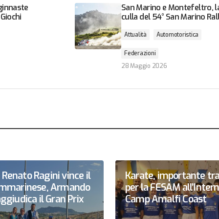
 ginnaste
San Marino e Montefeltro, l
 Giochi
culla del 54° San Marino Ral
Attualità
Automotoristica
Federazioni
28 Maggio 2026
Renato Ragini vince il
Karate, importante tr
sammarinese, Armando
per la FESAM all’Inter
ggiudica il Gran Prix
Camp Amalfi Coast