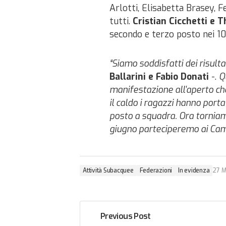
Arlotti, Elisabetta Brasey, F
tutti.
Cristian Cicchetti e
secondo e terzo posto nei 10
“Siamo soddisfatti dei risulta
Ballarini e Fabio Donati
-.
Q
manifestazione all’aperto ch
il caldo i ragazzi hanno porta
posto a squadra. Ora torniam
giugno parteciperemo ai Campi
Attività Subacquee
Federazioni
In evidenza
27 M
Previous Post