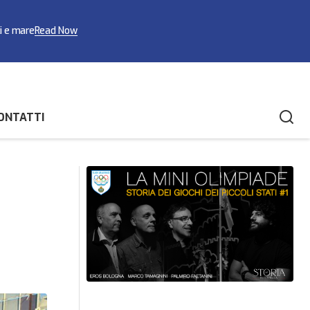
ci e mare
Read Now
ONTATTI
rofeo della
San Marino e Montefeltro, la culla del 54°
San Marino Rally