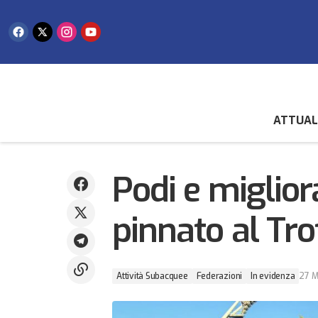
ATTUAL
Attività Subacquee
F
Prove positive per le ginnaste degli
Sport Speciali ai Giochi Nazionali Estivi
In evidenza
Podi e miglior
pinnato al Tro
Attività Subacquee
Federazioni
In evidenza
27 M