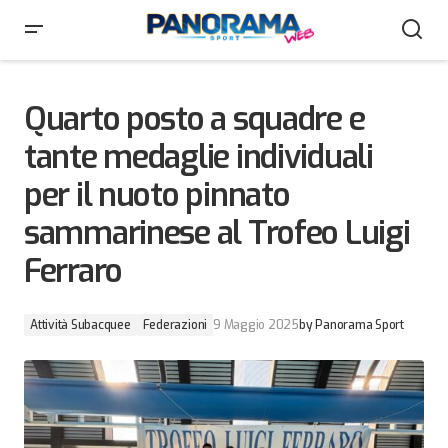
Quarto posto a squadre e tante medaglie individuali
per il nuoto pinnato sammarinese al Trofeo Luigi
Ferraro
Quarto posto a squadre e
tante medaglie individuali
per il nuoto pinnato
sammarinese al Trofeo Luigi
Ferraro
Attività Subacquee
Federazioni
9 Maggio 2025
by
Panorama Sport