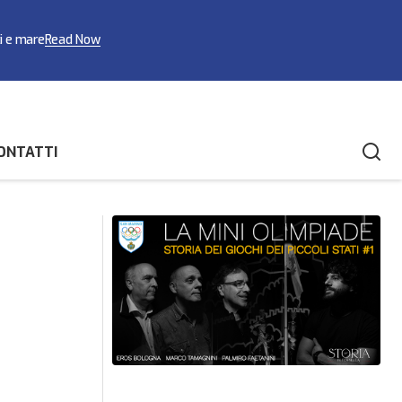
ci e mare
Read Now
ONTATTI
Terzo posto per Rebecca Rossi al Trofeo
Slalom World Cup
Young Rider H110