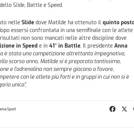
dello Slide, Battle e Speed.
nuto nelle
Slide
dove Matilde ha ottenuto il
quinto post
dopo essersi confrontata in una semifinale con le atlete
I risultati non sono mancati nelle altre discipline dove
izione in Speed
e in
41° in Battle
. Il presidente
Anna
a è stata una competizione altrettanto impegnativa,
llo scorso anno, Matilde si è preparata tantissimo,
one e l’adrenalina non sempre giocano a favore,
etere con le atlete più forti e in gruppi in cui non si è
oria unica”.
ama Sport