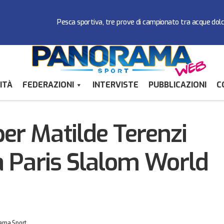
Pesca sportiva, tre prove di campionato tra acque dol
ITÀ
FEDERAZIONI
INTERVISTE
PUBBLICAZIONI
C
Quinto posto per Matilde Terenzi nello Slide alla Paris 
r Sport
per Matilde Terenzi
la Paris Slalom World
ama Sport