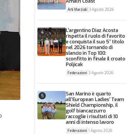
Amalfi Coast
Arti Marziali
3 Agosto 2026
L’argentino Diaz Acosta
rispetta il ruolo di favorito
e conquista il suo 5° titolo
nel 2026 tornando di
slancio in Top 100:
sconfitto in finale il croato
Poljicak
Federazioni
3 Agosto 2026
San Marino è quarto
all’European Ladies’ Team
Shield Championship, il
golf biancazzurro
p
raccoglie i risultati di 10
anni di intenso lavoro
Federazioni
1 Agosto 2026