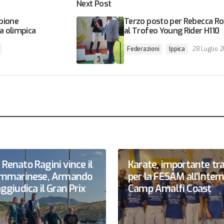
Next Post
pione
Terzo posto per Rebecca Ro
a olimpica
al Trofeo Young Rider H110
Federazioni
Ippica
28 Luglio 
Renato Ragini vince il
Karate, importante tr
sammarinese, Armando
per la FESAM all’Inter
ggiudica il Gran Prix
Camp Amalfi Coast