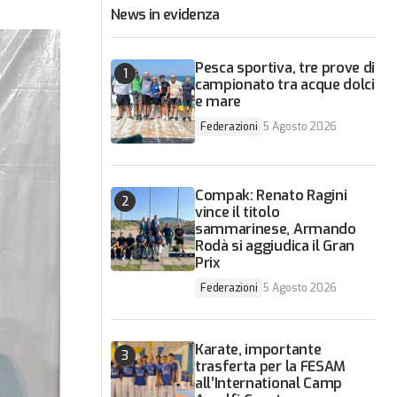
News in evidenza
Pesca sportiva, tre prove di
campionato tra acque dolci
e mare
Federazioni
5 Agosto 2026
Compak: Renato Ragini
vince il titolo
sammarinese, Armando
Rodà si aggiudica il Gran
Prix
Federazioni
5 Agosto 2026
Karate, importante
trasferta per la FESAM
all’International Camp