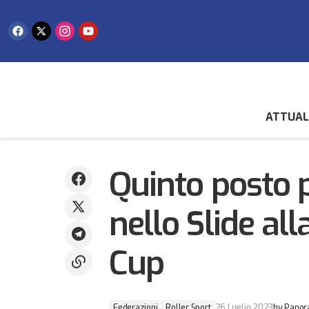
ATTUAL
Gian Marco Berti campione sammarinese
Federazioni
Rolle
di fossa olimpica
Quinto posto 
nello Slide al
Cup
Federazioni
Roller Sport
26 Luglio 2023
by
Panor