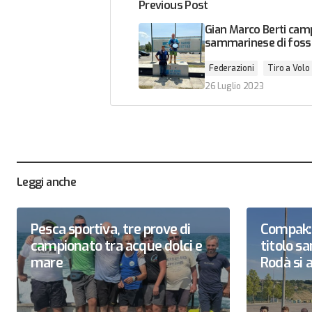
Previous Post
Gian Marco Berti cam
sammarinese di foss
Federazioni
Tiro a Volo
26 Luglio 2023
Leggi anche
Pesca sportiva, tre prove di
Compak: 
campionato tra acque dolci e
titolo 
mare
Rodà si a