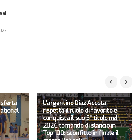
ssi
2023
asferta
L’argentino Diaz Acosta
national
rispetta il ruolo di favorito e
conquista il suo 5° titolo nel
2026 tornando di slancio in
Top 100: sconfitto in finale il