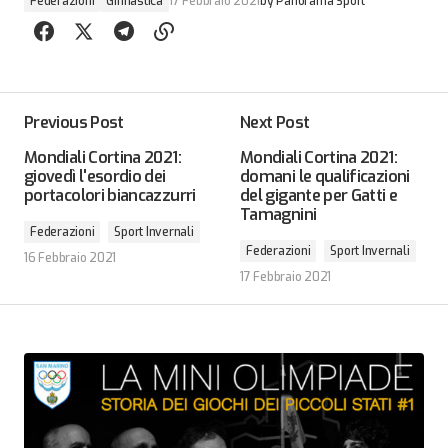
Federazioni
Ginnastica
17 Febbraio 2021
by
Panorama Sport
Previous Post
Next Post
Mondiali Cortina 2021:
Mondiali Cortina 2021:
giovedì l'esordio dei
domani le qualificazioni
portacolori biancazzurri
del gigante per Gatti e
Tamagnini
Federazioni
Sport Invernali
Federazioni
Sport Invernali
16 Febbraio 2021
17 Febbraio 2021