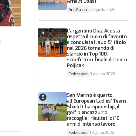
Amalfi Coast
Arti Marziali
3 Agosto 2026
L’argentino Diaz Acosta
rispetta il ruolo di favorito
i
e conquista il suo 5° titolo
nel 2026 tornando di
slancio in Top 100:
sconfitto in finale il croato
Poljicak
Federazioni
3 Agosto 2026
San Marino è quarto
all’European Ladies’ Team
Shield Championship, il
golf biancazzurro
raccoglie i risultati di 10
anni di intenso lavoro
Federazioni
1 Agosto 2026