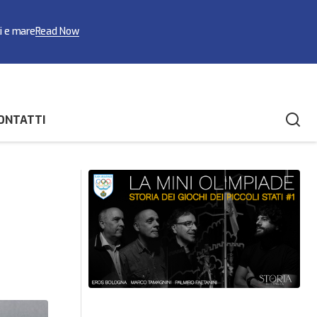
ci e mare
Read Now
ONTATTI
Sul Titano la prima tappa del Campionato
ayfun Ozcan
Italiano di Hockey Subacqueo