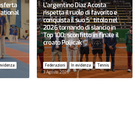
asferta
L’argentino Diaz Acosta
national
rispetta il ruolo di favorito e
conquista il suo 5° titolo nel
2026 tornando di slancio in
Top 100: sconfitto in finale il
croato Poljicak
 evidenza
Federazioni
In evidenza
Tennis
3 Agosto 2026