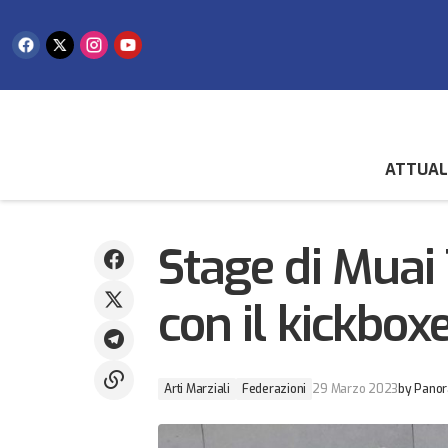
ATTUAL
Medaglie individuali e secondo posto di
squadra per il nuoto pinnato
Arti Marziali
sammarinese al Trofeo Preganziol
Stage di Muai
con il kickbo
Arti Marziali
Federazioni
29 Marzo 2023
by
Panor