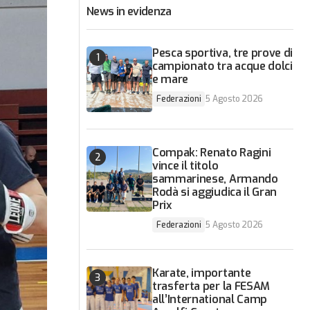
News in evidenza
Pesca sportiva, tre prove di
campionato tra acque dolci
e mare
Federazioni
5 Agosto 2026
Compak: Renato Ragini
vince il titolo
sammarinese, Armando
Rodà si aggiudica il Gran
Prix
Federazioni
5 Agosto 2026
Karate, importante
trasferta per la FESAM
all’International Camp