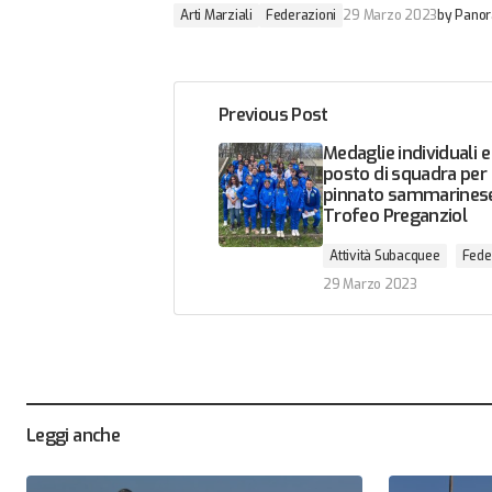
Arti Marziali
Federazioni
29 Marzo 2023
by
Panor
Previous Post
Medaglie individuali 
posto di squadra per 
pinnato sammarinese
Trofeo Preganziol
Attività Subacquee
Fede
29 Marzo 2023
Leggi anche