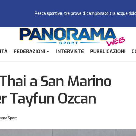
Pesca sportiva, tre prove di campionato tra acque dol
ITÀ
FEDERAZIONI
INTERVISTE
PUBBLICAZIONI
C
Stage di Muai Thai a San Marino con il kickboxer T
Federazioni
 Thai a San Marino
xer Tayfun Ozcan
ama Sport