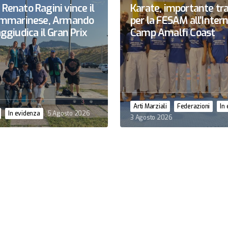
Renato Ragini vince il
Karate, importante tr
sammarinese, Armando
per la FESAM all’Inter
ggiudica il Gran Prix
Camp Amalfi Coast
Arti Marziali
Federazioni
In
In evidenza
5 Agosto 2026
3 Agosto 2026