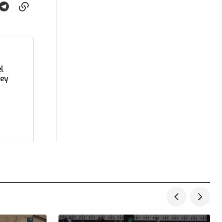
l
key