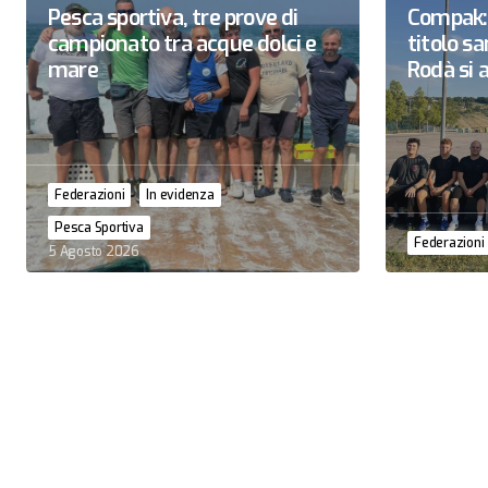
Pesca sportiva, tre prove di
Compak: 
campionato tra acque dolci e
titolo 
mare
Rodà si a
Federazioni
In evidenza
Pesca Sportiva
Federazioni
5 Agosto 2026