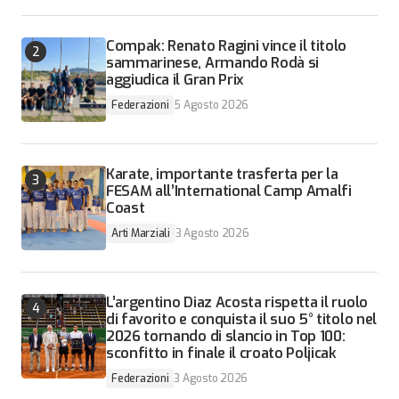
Compak: Renato Ragini vince il titolo
sammarinese, Armando Rodà si
aggiudica il Gran Prix
Federazioni
5 Agosto 2026
Karate, importante trasferta per la
FESAM all’International Camp Amalfi
Coast
Arti Marziali
3 Agosto 2026
L’argentino Diaz Acosta rispetta il ruolo
di favorito e conquista il suo 5° titolo nel
2026 tornando di slancio in Top 100:
sconfitto in finale il croato Poljicak
Federazioni
3 Agosto 2026