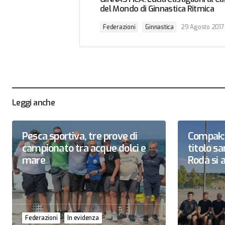
del Mondo di Ginnastica Ritmica
Federazioni
Ginnastica
29 Agosto 2017
Leggi anche
Pesca sportiva, tre prove di
Compak: 
campionato tra acque dolci e
titolo 
mare
Rodà si a
Federazioni
In evidenza