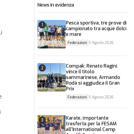
News in evidenza
Pesca sportiva, tre prove di
a
campionato tra acque dolci
i
e mare
Federazioni
5 Agosto 2026
Compak: Renato Ragini
vince il titolo
sammarinese, Armando
Rodà si aggiudica il Gran
Prix
e
Federazioni
5 Agosto 2026
i
Karate, importante
trasferta per la FESAM
all’International Camp