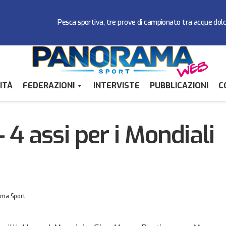
Pesca sportiva, tre prove di campionato tra acque dol
ITÀ
FEDERAZIONI
INTERVISTE
PUBBLICAZIONI
C
TIRO A VOLO – 4 assi per i Mondiali di Mos
Federazioni
Tiro a Volo
4 assi per i Mondiali
ma Sport