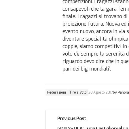
competizioni. I ragazzi stan
consapevoli che la gara femm
finale. I ragazzi si trovano 
proiezione futura. Nuova ed i
evento nuovo, ancora in via 
diventare specialità olimpic
coppie, siamo competitivi. In 
volo c’è sempre la serenità d
riguardo devo dire che in que
pari dei big mondiali”.
Federazioni
Tiro a Volo
30 Agosto 2017
by
Panora
Previous Post
GINNASTICA: Lucia Castiglioni al 