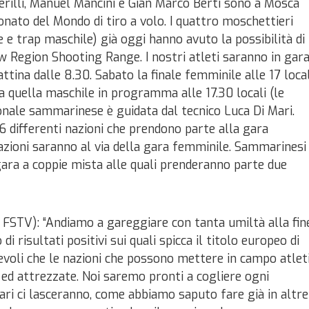
Perilli, Manuel Mancini e Gian Marco Berti sono a Mosca
nato del Mondo di tiro a volo. I quattro moschettieri
e trap maschile) già oggi hanno avuto la possibilità di
 Region Shooting Range. I nostri atleti saranno in gar
ttina dalle 8.30. Sabato la finale femminile alle 17 local
a quella maschile in programma alle 17.30 locali (le
onale sammarinese è guidata dal tecnico Luca Di Mari.
 46 differenti nazioni che prendono parte alla gara
zioni saranno al via della gara femminile. Sammarinesi
 gara a coppie mista alle quali prenderanno parte due
e FSTV): “Andiamo a gareggiare con tanta umiltà alla fin
i risultati positivi sui quali spicca il titolo europeo di
evoli che le nazioni che possono mettere in campo atlet
 ed attrezzate. Noi saremo pronti a cogliere ogni
sari ci lasceranno, come abbiamo saputo fare già in altre