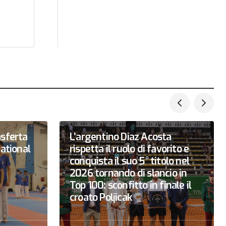
asferta
L’argentino Diaz Acosta
national
rispetta il ruolo di favorito e
conquista il suo 5° titolo nel
2026 tornando di slancio in
Top 100: sconfitto in finale il
croato Poljicak