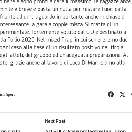
no bene e sono pronti a dare il massimo, le ragazze ance,
inile è breve e basta un nulla per restare fuori dalla
di fronte ad un traguardo importante anche in chiave di
nteressante la gara a coppie mista. Si tratta di un
sperimentale, fortemente voluto dal CIO e destinato a
a da Tokio 2020. Nel mixed Trap, in cui schiereremo due
ogni caso alla base di un risultato positivo nel tiro a
egli atleti, del gruppo ed un’adeguata preparazione. Al
sto, grazie anche al lavoro di Luca Di Mari, siamo alla
ma Sport
Next Post
Campionato
ATLETICA: Rossi protagonista al Jump