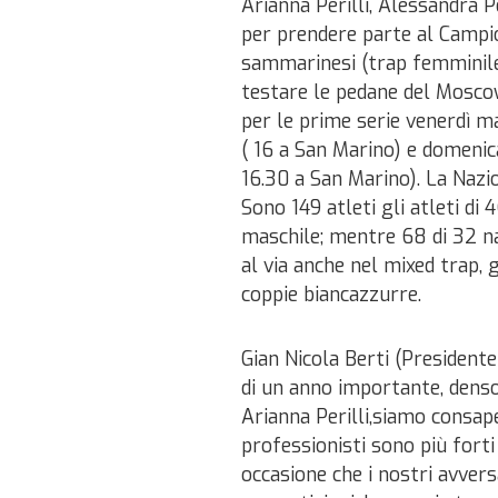
Arianna Perilli, Alessandra 
per prendere parte al Campio
sammarinesi (trap femminile 
testare le pedane del Moscow
per le prime serie venerdì ma
( 16 a San Marino) e domenic
16.30 a San Marino). La Nazi
Sono 149 atleti gli atleti di
maschile; mentre 68 di 32 na
al via anche nel mixed trap,
coppie biancazzurre.
Gian Nicola Berti (President
di un anno importante, denso d
Arianna Perilli,siamo consap
professionisti sono più forti
occasione che i nostri avver