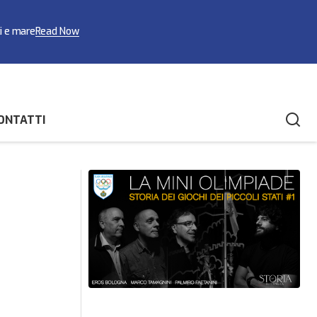
ci e mare
Read Now
ONTATTI
ATLETICA: Rossi protagonista al Jump
ca
Experience