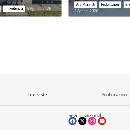
Arti Marziali
Federazioni
In
In evidenza
5 Agosto 2026
3 Agosto 2026
Interviste
Pubblicazioni
Seguici sui social