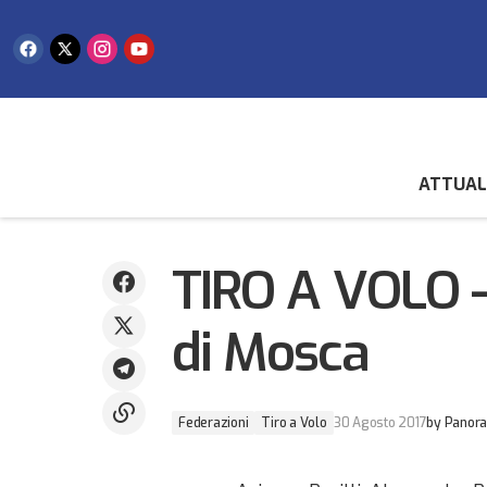
ATTUAL
GINNASTICA: Lucia Castiglioni al
Campionato del Mondo di Ginnastica
Ritmica
TIRO A VOLO – 
di Mosca
Federazioni
Tiro a Volo
30 Agosto 2017
by
Panora