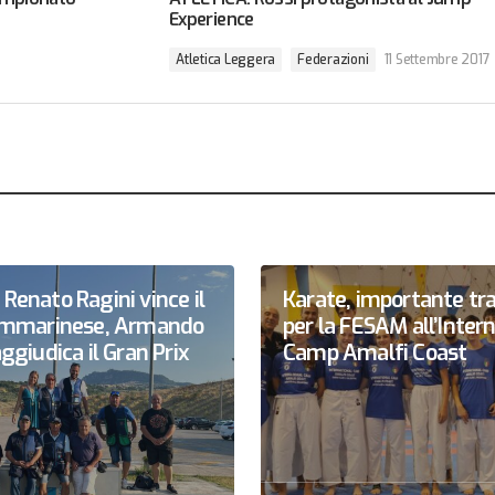
Experience
Atletica Leggera
Federazioni
11 Settembre 2017
Renato Ragini vince il
Karate, importante tr
sammarinese, Armando
per la FESAM all’Inter
ggiudica il Gran Prix
Camp Amalfi Coast