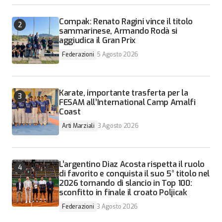
Compak: Renato Ragini vince il titolo
sammarinese, Armando Rodà si
aggiudica il Gran Prix
Federazioni
5 Agosto 2026
Karate, importante trasferta per la
FESAM all’International Camp Amalfi
Coast
Arti Marziali
3 Agosto 2026
L’argentino Diaz Acosta rispetta il ruolo
di favorito e conquista il suo 5° titolo nel
2026 tornando di slancio in Top 100:
sconfitto in finale il croato Poljicak
Federazioni
3 Agosto 2026