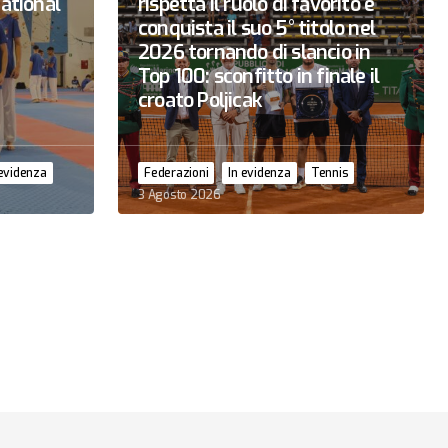
national
rispetta il ruolo di favorito e
conquista il suo 5° titolo nel
2026 tornando di slancio in
Top 100: sconfitto in finale il
croato Poljicak
 evidenza
Federazioni
In evidenza
Tennis
3 Agosto 2026