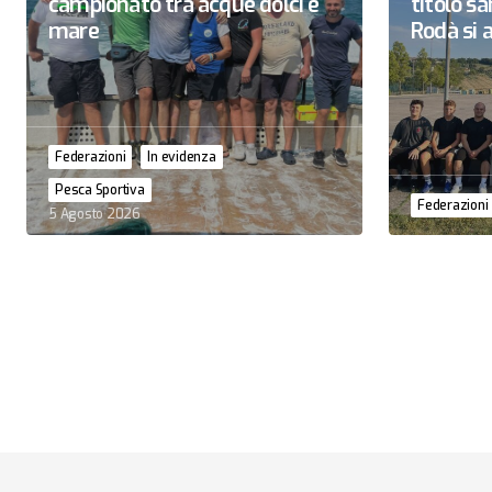
campionato tra acque dolci e
titolo 
mare
Rodà si a
Federazioni
In evidenza
Pesca Sportiva
Federazioni
5 Agosto 2026