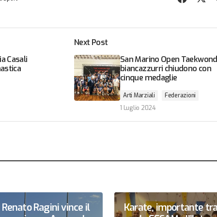
Next Post
a Casali
San Marino Open Taekwondo
nastica
biancazzurri chiudono con
cinque medaglie
Arti Marziali
Federazioni
1 Luglio 2024
Renato Ragini vince il
Karate, importante tr