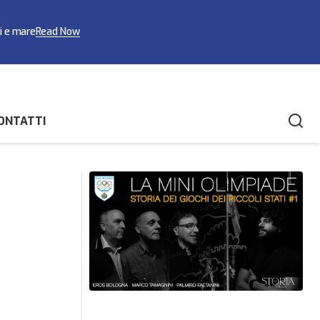
ci e mare
Read Now
ONTATTI
San Marino Open Taekwondo: i
o di specialità
biancazzurri chiudono con cinque
medaglie