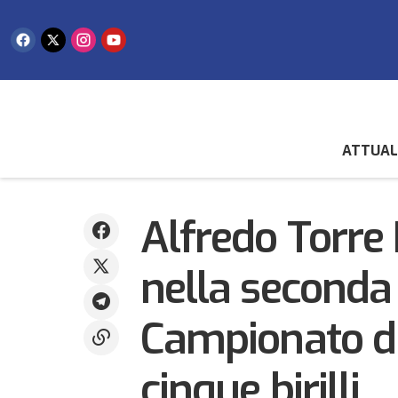
ATTUAL
Al
Biliardo
Buon debutto per Gioia Casali alla World
Cup di ginnastica ritmica
st
Federazioni
Alfredo Torre 
nella seconda
Campionato di
cinque birilli