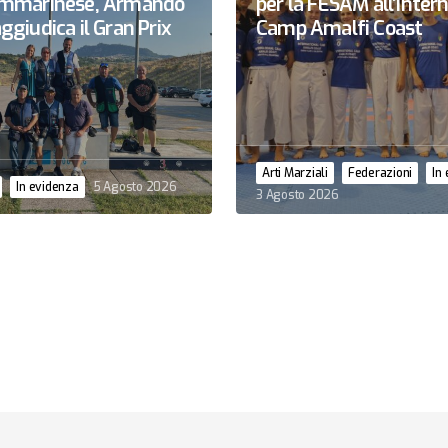
sammarinese, Armando
per la FESAM all’Inter
ggiudica il Gran Prix
Camp Amalfi Coast
Arti Marziali
Federazioni
In
In evidenza
5 Agosto 2026
3 Agosto 2026