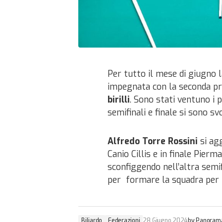
Per tutto il mese di giugno 
impegnata con la seconda p
birilli
.
Sono stati ventuno i p
semifinali e finale si sono sv
Alfredo Torre Rossini
si agg
Canio Cillis e in finale Pierm
sconfiggendo nell’altra semif
per
formare la squadra per 
Biliardo
Federazioni
28 Giugno 2024
by
Panorama