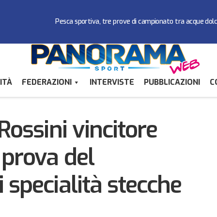
Pesca sportiva, tre prove di campionato tra acque dol
ITÀ
FEDERAZIONI
INTERVISTE
PUBBLICAZIONI
C
fredo Torre Rossini vincitore nella seconda prova del Campionat
ecche cinque birilli
Rossini vincitore
 prova del
 specialità stecche