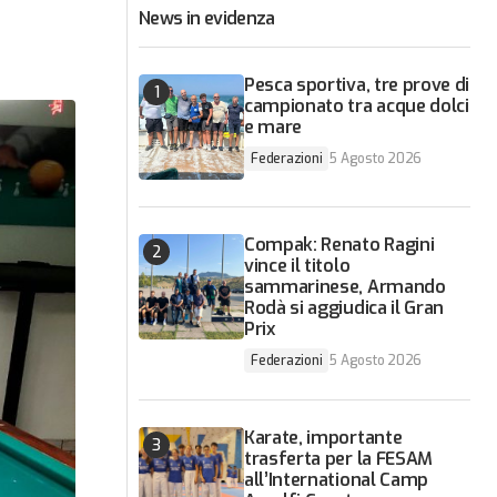
News in evidenza
Pesca sportiva, tre prove di
campionato tra acque dolci
e mare
Federazioni
5 Agosto 2026
Compak: Renato Ragini
vince il titolo
sammarinese, Armando
Rodà si aggiudica il Gran
Prix
Federazioni
5 Agosto 2026
Karate, importante
trasferta per la FESAM
all’International Camp