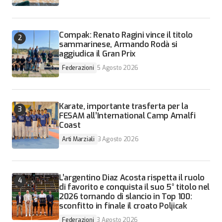
Compak: Renato Ragini vince il titolo
sammarinese, Armando Rodà si
aggiudica il Gran Prix
Federazioni
5 Agosto 2026
Karate, importante trasferta per la
FESAM all’International Camp Amalfi
Coast
Arti Marziali
3 Agosto 2026
L’argentino Diaz Acosta rispetta il ruolo
di favorito e conquista il suo 5° titolo nel
2026 tornando di slancio in Top 100:
sconfitto in finale il croato Poljicak
Federazioni
3 Agosto 2026