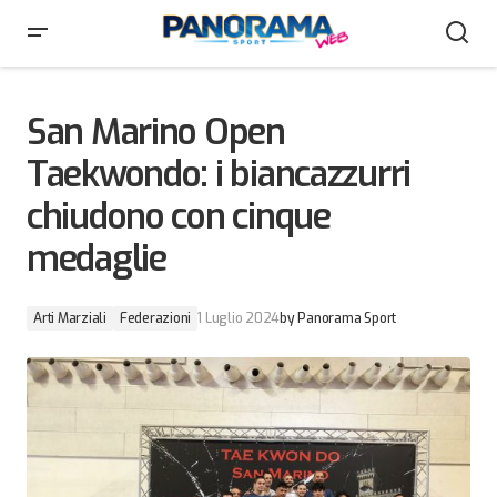
San Marino Open Taekwondo: i biancazzurri chiudono
con cinque medaglie
San Marino Open
Taekwondo: i biancazzurri
chiudono con cinque
medaglie
Arti Marziali
Federazioni
1 Luglio 2024
by
Panorama Sport