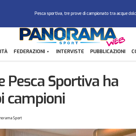
Pesca sportiva, tre prove di campionato tra acque dol
ITÀ
FEDERAZIONI
INTERVISTE
PUBBLICAZIONI
C
La Federazione Pesca Sportiva ha premiato i suo
i
Pesca Sportiva
e Pesca Sportiva ha
oi campioni
norama Sport