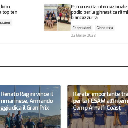
io in
Prima uscita internazionale
 top ten
podio per la ginnastica ritm
biancazzurra
razioni
Federazioni
Ginnastica
22 Marzo 2022
Renato Ragini vince il
Karate, importante tr
sammarinese, Armando
per la FESAM all’Inter
ggiudica il Gran Prix
Camp Amalfi Coast