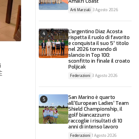
Amalfi Coast
Arti Marziali
3 Agosto 2026
L’argentino Diaz Acosta
rispetta il ruolo di favorito
e conquista il suo 5° titolo
nel 2026 tornando di
slancio in Top 100:
sconfitto in finale il croato
i
Poljicak
 È
Federazioni
3 Agosto 2026
San Marino è quarto
all’European Ladies’ Team
Shield Championship, il
golf biancazzurro
raccoglie i risultati di 10
anni di intenso lavoro
Federazioni
1 Agosto 2026