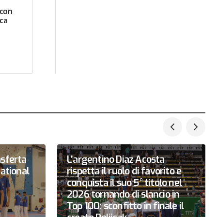
 con
ica
asferta
L’argentino Diaz Acosta
national
rispetta il ruolo di favorito e
conquista il suo 5° titolo nel
2026 tornando di slancio in
Top 100: sconfitto in finale il