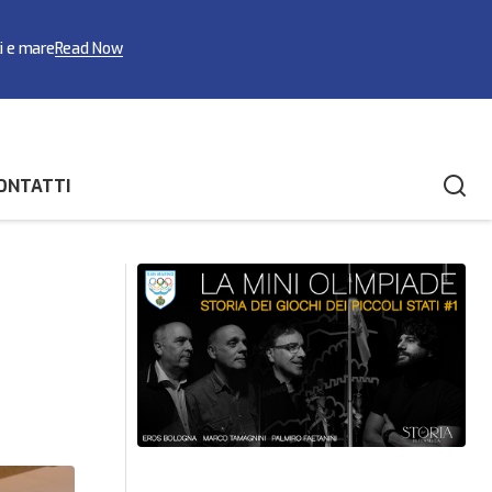
ci e mare
Read Now
ONTATTI
Prima uscita internazionale con podio
i campioni
per la ginnastica ritmica biancazzurra