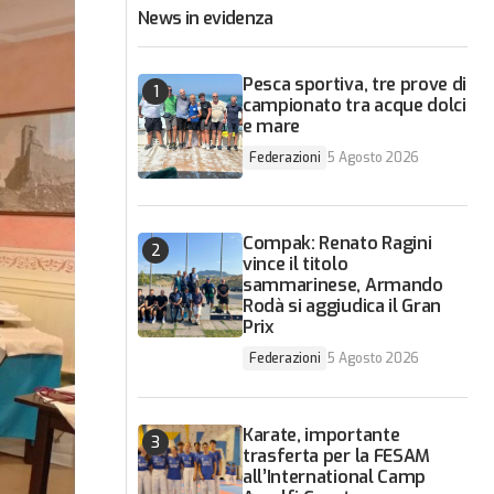
News in evidenza
Pesca sportiva, tre prove di
campionato tra acque dolci
e mare
Federazioni
5 Agosto 2026
Compak: Renato Ragini
vince il titolo
sammarinese, Armando
Rodà si aggiudica il Gran
Prix
Federazioni
5 Agosto 2026
Karate, importante
trasferta per la FESAM
all’International Camp