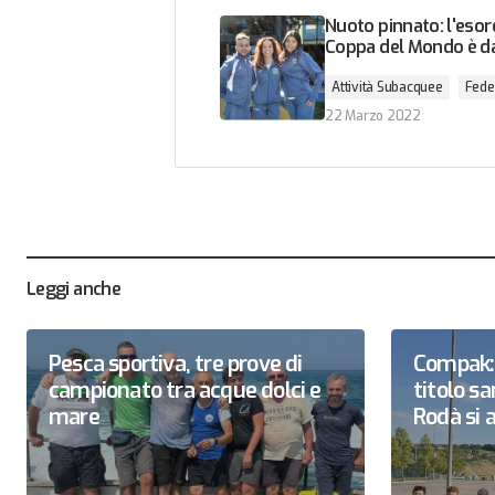
Nuoto pinnato: l'esord
Coppa del Mondo è da
Attività Subacquee
Fede
22 Marzo 2022
Leggi anche
Pesca sportiva, tre prove di
Compak: 
campionato tra acque dolci e
titolo 
mare
Rodà si a