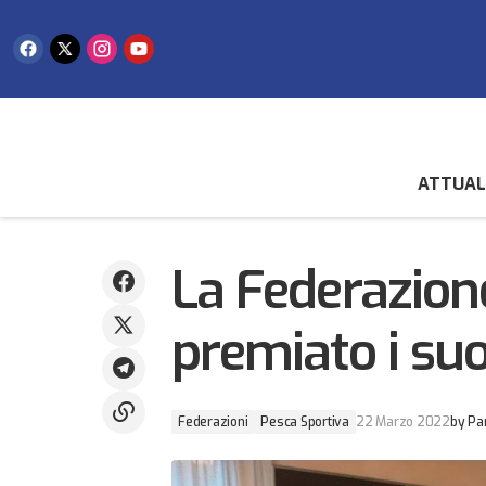
ATTUAL
Nuoto pinnato: l'esordio in Coppa del
Federazion
Mondo è da top ten
La Federazion
premiato i su
Federazioni
Pesca Sportiva
22 Marzo 2022
by
Pa