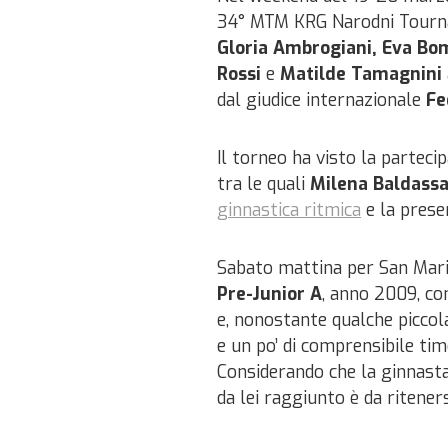
34° MTM KRG Narodni Tournam
Gloria Ambrogiani, Eva Bom
Rossi
e
Matilde Tamagnini
dal giudice internazionale
Fed
Il torneo ha visto la parteci
tra le quali
Milena Baldassa
ginnastica ritmica
e la presen
Sabato mattina per San Mari
Pre-Junior A
, anno 2009, co
e, nonostante qualche piccola
e un po’ di comprensibile tim
Considerando che la ginnasta 
da lei raggiunto è da riteners