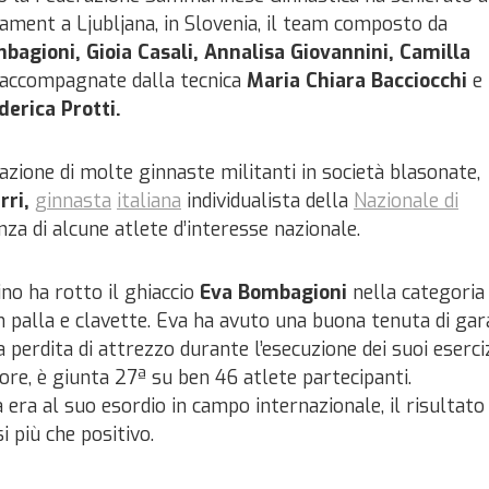
ent a Ljubljana, in Slovenia, il team composto da
bagioni, Gioia Casali, Annalisa Giovannini, Camilla
accompagnate dalla tecnica
Maria Chiara Bacciocchi
e
erica Protti.
pazione di molte ginnaste militanti in società blasonate,
rri,
ginnasta
italiana
individualista della
Nazionale di
za di alcune atlete d’interesse nazionale.
no ha rotto il ghiaccio
Eva Bombagioni
nella categoria
n palla e clavette. Eva ha avuto una buona tenuta di gar
 perdita di attrezzo durante l’esecuzione dei suoi eserci
ore, è giunta 27ª su ben 46 atlete partecipanti.
era al suo esordio in campo internazionale, il risultato
i più che positivo.