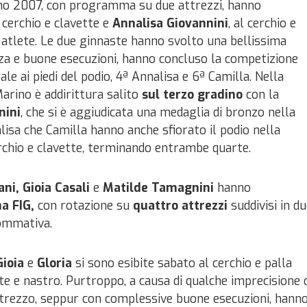
nno 2007, con programma su due attrezzi, hanno
 cerchio e clavette e
Annalisa Giovannini
, al cerchio e
atlete. Le due ginnaste hanno svolto una bellissima
nza e buone esecuzioni, hanno concluso la competizione
le ai piedi del podio, 4ª Annalisa e 6ª Camilla. Nella
Marino è addirittura salito
sul terzo
gradino
con la
nini
, che si è aggiudicata una medaglia di bronzo nella
nalisa che Camilla hanno anche sfiorato il podio nella
cerchio e clavette, terminando entrambe quarte.
ni, Gioia Casali
e
Matilde Tamagnini
hanno
a FIG,
con rotazione su
quattro attrezzi
suddivisi in d
sommativa.
Gioia
e
Gloria
si sono esibite sabato al cerchio e palla
e e nastro. Purtroppo, a causa di qualche imprecisione d
ttrezzo, seppur con complessive buone esecuzioni, hann