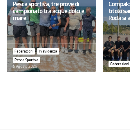
Pesca sportiva, tre prove di
Compak: 
campionato tra acque dolci e
titolo 
mare
Rodà si a
Federazioni
In evidenza
Pesca Sportiva
Federazioni
5 Agosto 2026