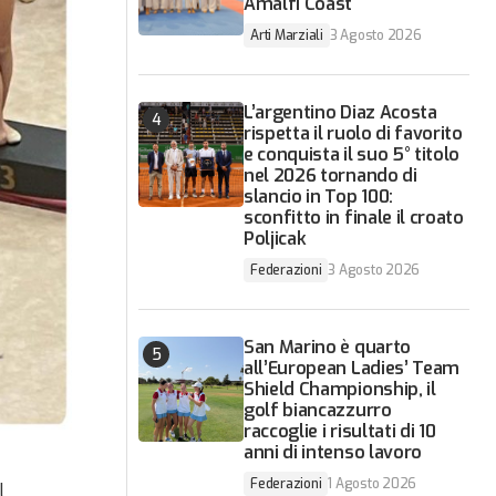
Amalfi Coast
Arti Marziali
3 Agosto 2026
L’argentino Diaz Acosta
rispetta il ruolo di favorito
e conquista il suo 5° titolo
nel 2026 tornando di
slancio in Top 100:
sconfitto in finale il croato
Poljicak
Federazioni
3 Agosto 2026
San Marino è quarto
all’European Ladies’ Team
Shield Championship, il
golf biancazzurro
raccoglie i risultati di 10
anni di intenso lavoro
Federazioni
1 Agosto 2026
l