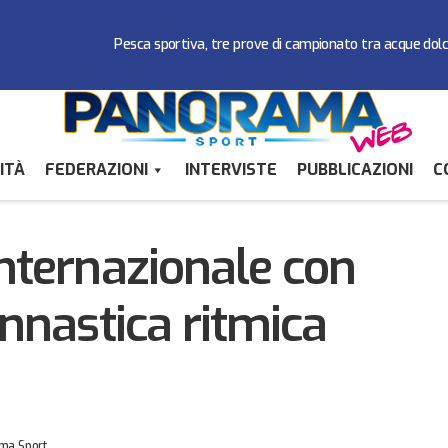
Pesca sportiva, tre prove di campionato tra acque dol
ITÀ
FEDERAZIONI
INTERVISTE
PUBBLICAZIONI
C
Prima uscita internazionale con podio per la ginnastica rit
tica
internazionale con
innastica ritmica
ma Sport