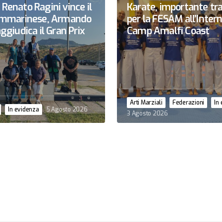
Renato Ragini vince il
Karate, importante tr
sammarinese, Armando
per la FESAM all’Inter
ggiudica il Gran Prix
Camp Amalfi Coast
Arti Marziali
Federazioni
In
In evidenza
5 Agosto 2026
3 Agosto 2026