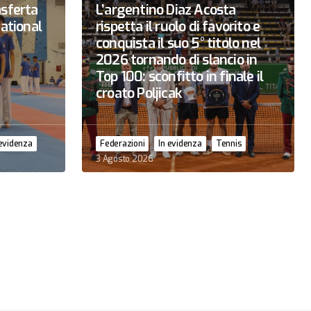
asferta
L’argentino Diaz Acosta
national
rispetta il ruolo di favorito e
conquista il suo 5° titolo nel
2026 tornando di slancio in
Top 100: sconfitto in finale il
croato Poljicak
 evidenza
Federazioni
In evidenza
Tennis
3 Agosto 2026