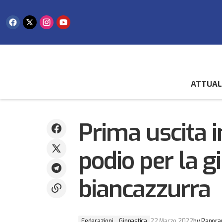
ATTUAL
La Federazione Pesca Sportiva ha
Federazioni
Ginnas
premiato i suoi campioni
Prima uscita 
podio per la g
biancazzurra
Federazioni
Ginnastica
22 Marzo 2022
by
Panora