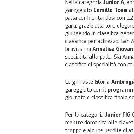
Nella categoria
Junior A
, a
gareggiato
Camilla Rossi
al
palla confrontandosi con 22 
gara: grazie alla loro elega
giungendo in classifica genera
classifica per attrezzo, San 
bravissima
Annalisa Giovan
specialità alla palla. Sia An
classifica di specialità con 
Le ginnaste
Gloria Ambrogia
gareggiato con il
programm
giornate e classifica finale 
Per la categoria
Junior FIG
mentre domenica alle clavett
troppo e alcune perdite di a