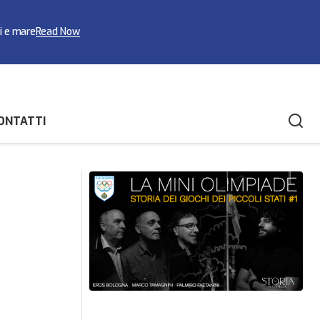
ci e mare
Read Now
ONTATTI
Arianna Valloni bronzo nella 2,5 km di
mica biancazzurra
Eilat