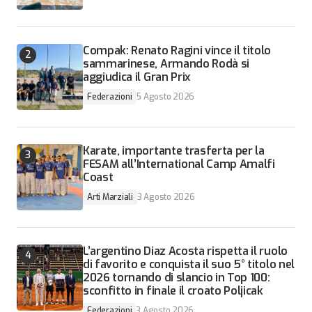
Compak: Renato Ragini vince il titolo
sammarinese, Armando Rodà si
aggiudica il Gran Prix
Federazioni
5 Agosto 2026
Karate, importante trasferta per la
FESAM all’International Camp Amalfi
Coast
Arti Marziali
3 Agosto 2026
L’argentino Diaz Acosta rispetta il ruolo
di favorito e conquista il suo 5° titolo nel
2026 tornando di slancio in Top 100:
sconfitto in finale il croato Poljicak
Federazioni
3 Agosto 2026